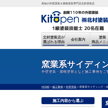
高知の外壁塗装＆屋根塗装専門店北村塗装店
北村塗装店が
塗装
会社案内
選ばれる理由
商品メニ
窯業系サイディン
外壁塗装・屋根塗替えなど施工事例をご
HOME
>
施工事例
>
外壁塗装
>
窯業系サイディング・A
施工内容から選ぶ