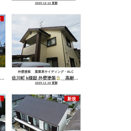
2025.12.12 更新
セメント瓦・洋風コンクリート瓦
ハウスメーカー
大和ハウス
規
アパート・マンション修繕・改修・塗装
外壁塗装
窯業系サイディング・ALC
 ニッペ グランセラシリーズで施工しました(^^♪
♪
佐川町 k様邸 外壁塗装
高耐候塗料で長持ち仕様！！
高意匠サイディング
2025.11.19 更新
規
新規