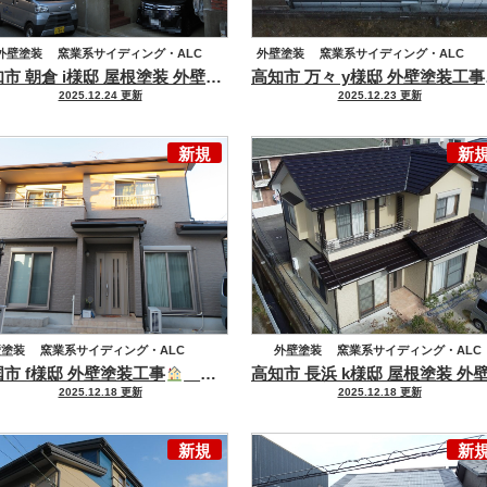
外壁塗装
窯業系サイディング・ALC
外壁塗装
窯業系サイディング・ALC
高知市 朝倉 i様邸 屋根塗装 外壁塗装工事
耐候性・美観ともに優れた
高知
屋根塗装
2025.12.24 更新
2025.12.23 更新
セメント瓦・洋風コンクリート瓦
新規
新
壁塗装
窯業系サイディング・ALC
外壁塗装
窯業系サイディング・ALC
市 f様邸 外壁塗装工事
日本ペイント高耐久塗料で長持ち仕様！！
高意匠サイディング
屋根塗装
2025.12.18 更新
2025.12.18 更新
セメント瓦・洋風コンクリート瓦
新規
新