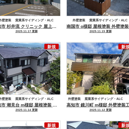
外壁塗装
窯業系サイディング・ALC
外壁塗装
窯業系サイディング・ALC
高知市 杉井流 クリニック 屋上防水 外壁塗装工事
屋上防水・外壁修
南
防水工事
塩ビシート防水
屋根塗装
金属屋根
2025.11.17 更新
2025.11.15 更新
新規
新
外壁塗装
窯業系サイディング・ALC
外壁塗装
窯業系サイディング・ALC
高知市 潮見台 m様邸 屋根塗装 外壁塗装工事
「タフグロスコート」
屋根塗装
化粧スレート
2025.11.14 更新
2025.11.12 更新
新規
新