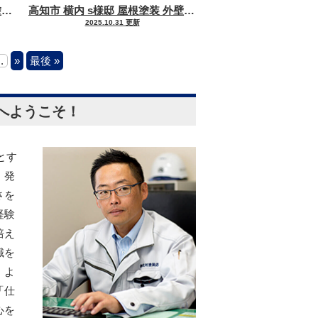
た塗装をさせていただきました
高知市 池 y様邸 屋根塗装 外壁塗装工事
屋根高耐久仕様で仕上げました！
高知市 横内 s様邸 屋根塗装 外壁塗装工事
ツートーンカラ
屋根塗装
化粧スレート
2025.10.31 更新
..
»
最後 »
へようこそ！
とす
、発
さを
経験
培え
識を
、よ
「仕
心を