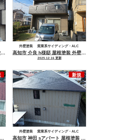
外壁塗装
窯業系サイディング・ALC
を兼ね備えた外観に仕上がりました
高知市 介良 k様 屋根塗装 外壁塗装工事
耐久性と美観を長期間維持できる高耐候性塗料を使用し
高知市 介良 h様邸 屋根塗装 外壁塗装工事
高耐侯塗料を使
屋根塗装
2025.12.16 更新
セメント瓦・洋風コンクリート瓦
規
新規
外壁塗装
窯業系サイディング・ALC
市 西町 s様邸 屋根外壁塗装工事
屋根には高耐候塗料 グランセラベスト2液ファイン／外壁は落
高知市 神田 sアパート 屋根塗装 外壁塗装
技術力が光りま
屋根塗装