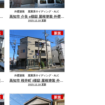
外壁塗装
窯業系サイディング・ALC
塗装
市 万々 y様邸 外壁塗装工事
高耐侯塗料で大切なお住まいを長く守る塗装
高知市 介良 e様邸 屋根塗装 外壁塗装工事
屋根塗装
化粧スレート
2025.12.18 更新
規
新規
外壁塗装
窯業系サイディング・ALC
高知市 長浜 k様邸 屋根塗装 外壁塗装工事
意匠性と高耐侯を兼ね備えた特別な仕上がりになりま
高知市 桜井町 i様邸 屋根塗装 外壁塗装工事
重厚感と高級
屋根塗装
金属屋根
2025.12.18 更新
規
新規