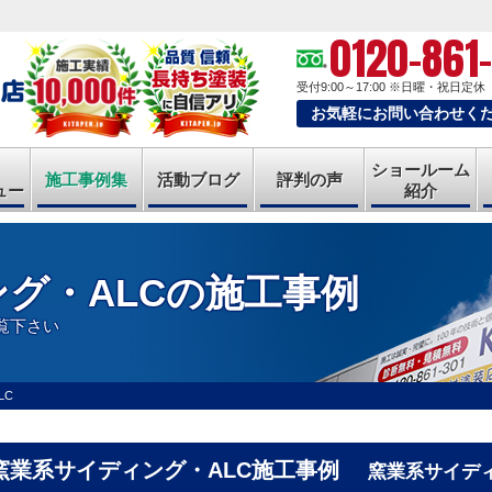
0120-861
受付9:00～17:00
※日曜・祝日定休
お気軽にお問い合わせく
ショールーム
施工事例集
活動ブログ
評判の声
ュー
紹介
グ・ALCの施工事例
覧下さい
LC
窯業系サイディング・ALC施工事例
窯業系サイディ