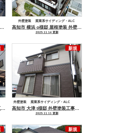
外壁塗装
窯業系サイディング・ALC
繕をトータルでメンテナンスさせていただきました(^^♪
国市 o様邸 屋根塗装 外壁塗装工事
色醒めた屋根が美しく仕上がりました(^^♪
高知市 横浜 o様邸 屋根塗装 外壁塗装工事
関西ペイント「
屋根塗装
化粧スレート
2025.11.14 更新
規
新規
外壁塗装
窯業系サイディング・ALC
で上塗材を保護コーティング
高知市 鏡川町 m様邸 外壁塗装工事
しっかりとした施工で雨漏りも安心
高知市 大津 t様邸 外壁塗装工事
落ち着きのある色合いに
2025.11.11 更新
規
新規