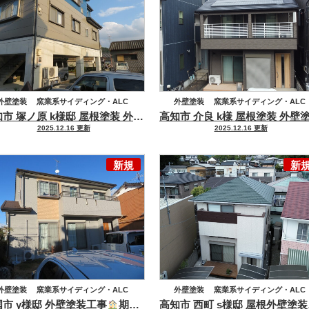
外壁塗装
窯業系サイディング・ALC
外壁塗装
窯業系サイディング・ALC
高知市 塚ノ原 k様邸 屋根塗装 外壁塗装工事
存在感と上質な高級感
屋根塗装
化粧スレート
屋根塗装
化粧スレート
2025.12.16 更新
2025.12.16 更新
新規
新
外壁塗装
窯業系サイディング・ALC
外壁塗装
窯業系サイディング・ALC
市 y様邸 外壁塗装工事
期待耐用年数30年以上 水溶性溶剤無機塗料 プレマテックス グランデ無機で施工しました
高知
高意匠サイディング
屋根塗装