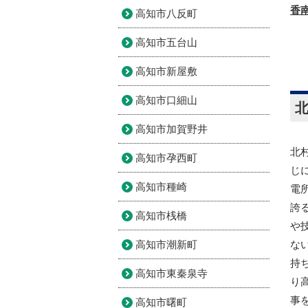
高知市八反町
高知市五台山
高知市新屋敷
高知市口細山
高知市加賀野井
北
高知市孕西町
じ
高知市種崎
電
誇
高知市桟橋
や
高知市潮新町
な
持
高知市東秦泉寺
り
事
高知市曙町