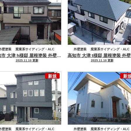
外壁塗装
窯業系サイディング・ALC
外壁塗装
窯業系サイディング・ALC
高知市 大津 h様邸 屋根塗装 外壁塗装工事
高耐候塗料で長期に渡り
高
屋根塗装
屋根塗装
2025.11.10 更新
2025.11.10 更新
セメント瓦・洋風コンクリート瓦
セメント瓦・洋風コンクリート瓦
新規
新
外壁塗装
窯業系サイディング・ALC
外壁塗装
窯業系サイディング・ALC