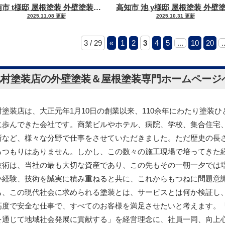
香南市 t様邸 屋根塗装 外壁塗装工事
耐候性・美観性・遮熱性を考え
屋根塗装
金属屋根
屋根塗装
化粧スレート
2025.11.08 更新
2025.10.31 更新
3 / 29
«
1
2
3
4
5
...
10
20
.
北村塗装店の外壁塗装＆屋根塗装専門ホームページ
村塗装店は、大正元年1月10日の創業以来、110余年にわたり塗装ひ
に歩んできた会社です。商業ビルやホテル、病院、学校、集合住宅
所など、様々な分野で仕事をさせていただきました。ただ歴史の長
るつもりはありません。しかし、この数々の施工現場で培ってきた
技術は、当社の最も大切な資産であり、この先もその一朝一夕では
い経験、技術を誠実に積み重ねると共に、これからもつねに問題意
ち、この現代社会に求められる塗装とは、サービスとは何か検証し
高度で安全な仕事で、すべてのお客様を満足させたいと考えます。
を通じて地域社会発展に貢献する」を経営理念に、社員一同、向上