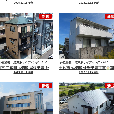
2025.12.15 更新
2025.12.12 更新
セメント瓦・洋風コンクリート瓦
ハウスメーカー
その他
新規
新
外壁塗装
窯業系サイディング・ALC
外壁塗装
窯業系サイディング・ALC
高知市 二葉町 k様邸 屋根塗装 外壁塗装工事
土佐市 w様邸 外壁塗装工事
屋根・外壁を高耐候塗料
期待耐用年数30年以上！水溶性溶剤塗料 プレマテックス 『グランデ無機』で塗装(^^
屋根塗装
化粧スレート
2025.12.12 更新
2025.11.29 更新
新規
新