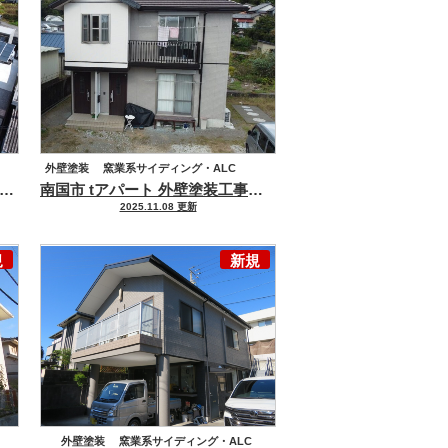
外壁塗装
窯業系サイディング・ALC
大切なお住まいを保護します
知市 大津 t様邸 屋根塗装 外壁塗装工事
ラグゼMUKIで塗装しました
南国市 tアパート 外壁塗装工事
ニオイの少ない低臭タイプ
2025.11.08 更新
規
新規
外壁塗装
窯業系サイディング・ALC