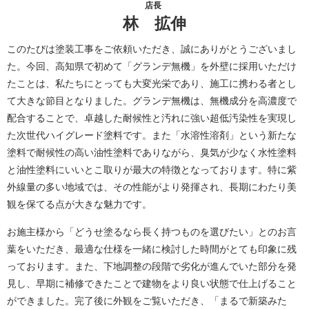
店長
林 拡伸
このたびは塗装工事をご依頼いただき、誠にありがとうございまし
た。今回、高知県で初めて「グランデ無機」を外壁に採用いただけ
たことは、私たちにとっても大変光栄であり、施工に携わる者とし
て大きな節目となりました。グランデ無機は、無機成分を高濃度で
配合することで、卓越した耐候性と汚れに強い超低汚染性を実現し
た次世代ハイグレード塗料です。また「水溶性溶剤」という新たな
塗料で耐候性の高い油性塗料でありながら、臭気が少なく水性塗料
と油性塗料にいいとこ取りが最大の特徴となっております。特に紫
外線量の多い地域では、その性能がより発揮され、長期にわたり美
観を保てる点が大きな魅力です。
お施主様から「どうせ塗るなら長く持つものを選びたい」とのお言
葉をいただき、最適な仕様を一緒に検討した時間がとても印象に残
っております。また、下地調整の段階で劣化が進んでいた部分を発
見し、早期に補修できたことで建物をより良い状態で仕上げること
ができました。完了後に外観をご覧いただき、「まるで新築みた