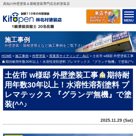
高知の外壁塗装＆屋根塗装専門店北村塗装店
来店予約
QUOカード
MENU
500円分プレゼント!
施工事例
外壁塗装・屋根塗替えなど施工事例をご覧下さい
HOME
>
施工事例
>
外壁塗装
>
窯業系サイディング・ALC
>
土佐市 w様邸 外壁塗装工事
期待耐用年数30年以上！水溶性溶剤塗料 プレマテックス 『グランデ無機』で塗装(^^♪
土佐市 w様邸 外壁塗装工事
期待耐
用年数30年以上！水溶性溶剤塗料 プ
レマテックス 『グランデ無機』で塗
装(^^♪
2025.11.29 (Sat)