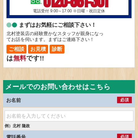
0120-861-301
電話受付 9:00～17:00
※日曜・祝日定休
まずはお気軽にご相談下さい！
北村塗装店の経験豊かなスタッフが親身になっ
てお話を伺います。まずはご連絡下さい！
ご相談
お見積
診断
は
無料
です!!
メールでのお問い合わせはこちら
必須
お名前
例）北村 隆政
必須
電話番号