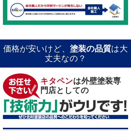
価格が安いけど、
塗装の品質
は大
丈夫なの？
キタペン
は外壁塗装専
門店としての