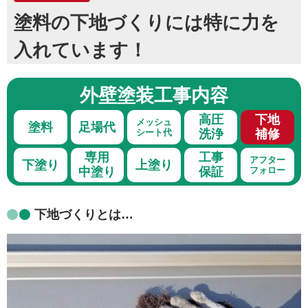
塗料の下地づくりには特に力を
入れています！
外壁塗装
工事内容
高圧
下地
メッシュ
塗料
足場代
シート代
洗浄
補修
専用
工事
アフター
下塗り
上塗り
中塗り
保証
フォロー
下地づくりとは…