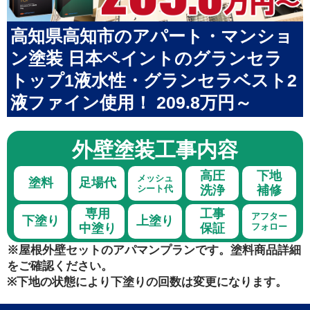
高知県高知市のアパート・マンショ
ン塗装 日本ペイントのグランセラ
トップ1液水性・グランセラベスト2
液ファイン使用！ 209.8万円～
外壁塗装
工事内容
高圧
下地
メッシュ
塗料
足場代
シート代
洗浄
補修
専用
工事
アフター
下塗り
上塗り
中塗り
保証
フォロー
※屋根外壁セットのアパマンプランです。塗料商品詳細
をご確認ください。
※下地の状態により下塗りの回数は変更になります。