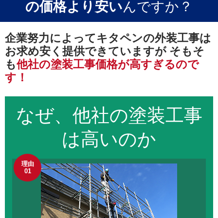
の価格より安い
んですか？
企業努力によってキタペンの外装工事は
お求め安く提供できていますが
そもそ
も
他社の塗装工事価格が高すぎるので
す！
なぜ、他社の
塗装工事
は高いのか
理由
01