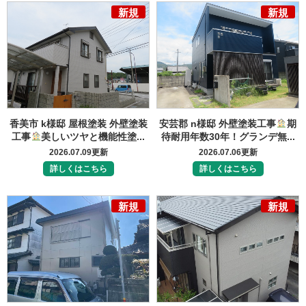
新規
新規
香美市 k様邸 屋根塗装 外壁塗装
安芸郡 n様邸 外壁塗装工事
期
工事
美しいツヤと機能性塗...
待耐用年数30年！グランデ無...
2026.07.09更新
2026.07.06更新
詳しくはこちら
詳しくはこちら
新規
新規