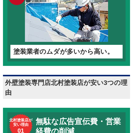
塗装業者のムダが多いから高い。
外壁塗装専門店北村塗装店が安い3つの理
由
無駄な広告宣伝費・営業
北村塗装店が
安い理由
経費の削減
01