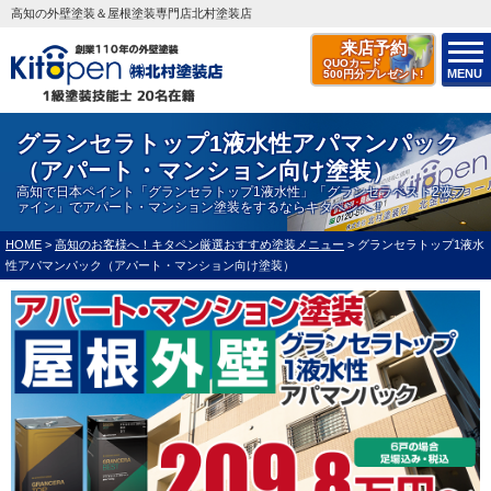
高知の外壁塗装＆屋根塗装専門店北村塗装店
来店予約
QUOカード
MENU
500円分プレゼント!
グランセラトップ1液水性アパマンパック
（アパート・マンション向け塗装）
高知で日本ペイント「グランセラトップ1液水性」「グランセラベスト2液フ
ァイン」でアパート・マンション塗装をするならキタペンへ！
HOME
>
高知のお客様へ！キタペン厳選おすすめ塗装メニュー
>
グランセラトップ1液水
性アパマンパック（アパート・マンション向け塗装）