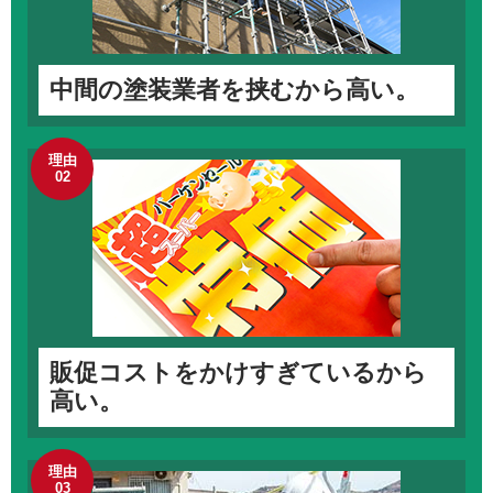
中間の塗装業者を挟むから高い。
理由
02
販促コストをかけすぎているから
高い。
理由
03