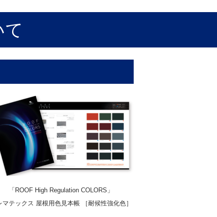
いて
「ROOF High Regulation COLORS」
レマテックス 屋根用色見本帳 ［耐候性強化色］