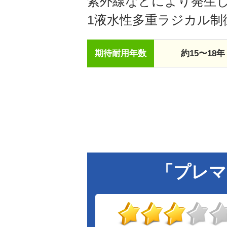
紫外線などにより発生し
1液水性多重ラジカル制
期待耐用年数
約15〜18年
「プレマ