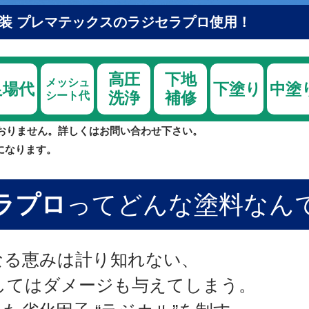
装 プレマテックスのラジセラプロ使用！
高圧
下地
メッシュ
足場代
下塗り
中塗
洗浄
補修
シート代
おりません。詳しくはお問い合わせ下さい。
になります。
ラプロ
ってどんな塗料なん
なる恵みは計り知れない、
してはダメージも与えてしまう。