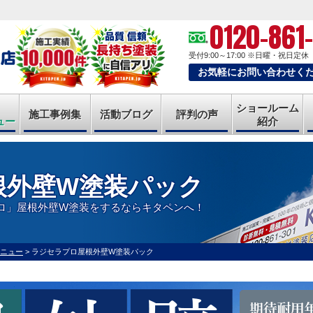
0120-861
受付9:00～17:00
※日曜・祝日定休
お気軽にお問い合わせく
ショールーム
施工事例集
活動ブログ
評判の声
ュー
紹介
根外壁W塗装パック
ロ」屋根外壁W塗装をするならキタペンへ！
ニュー
>
ラジセラプロ屋根外壁W塗装パック