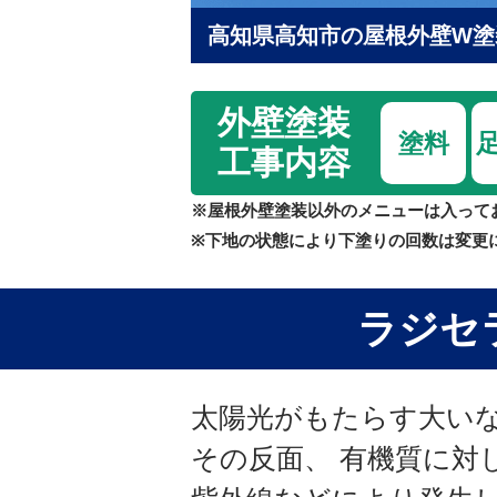
高知県高知市の屋根外壁W塗
外壁塗装
塗料
工事内容
※屋根外壁塗装以外のメニューは入って
※下地の状態により下塗りの回数は変更
ラジセ
太陽光がもたらす大い
その反面、 有機質に対