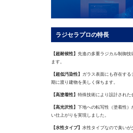
ラジセラプロの特長
【超耐候性】
先進の多重ラジカル制御技
ます。
【超低汚染性】
ガラス表面にも存在する
期に渡り建物を美しく保ちます。
【高塗着性】
特殊技術により設計された
【高光沢性】
下地への転写性（塗着性）
い仕上がりを実現しました。
【水性タイプ】
水性タイプなので臭いが