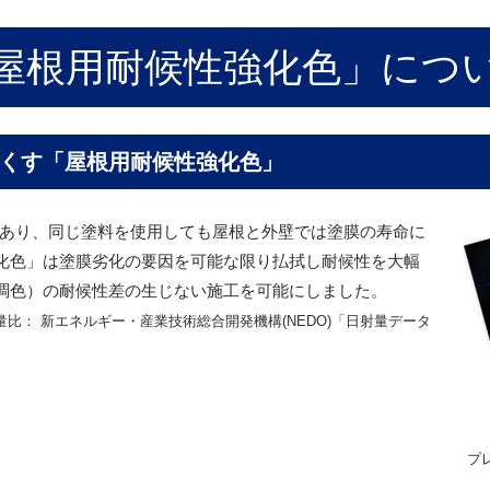
屋根用耐候性強化色」につ
くす「屋根用耐候性強化色」
があり、同じ塗料を使用しても屋根と外壁では塗膜の寿命に
化色」は塗膜劣化の要因を可能な限り払拭し耐候性を大幅
調色）の耐候性差の生じない施工を可能にしました。
比： 新エネルギー・産業技術総合開発機構(NEDO)「日射量データ
プ