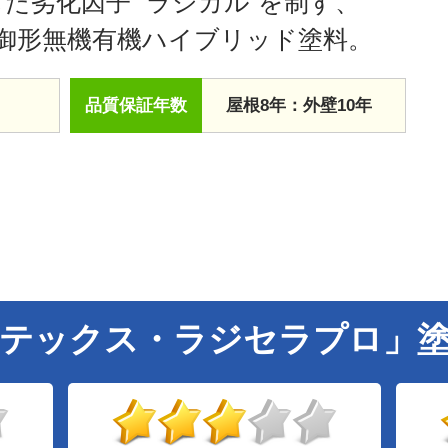
た劣化因子 “ラジカル”を制す、
御形無機有機ハイブリッド塗料。
品質保証年数
屋根8年：外壁10年
テックス・ラジセラプロ」