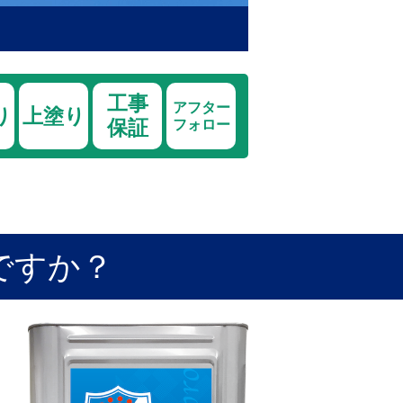
工事
アフター
り
上塗り
保証
フォロー
ですか？