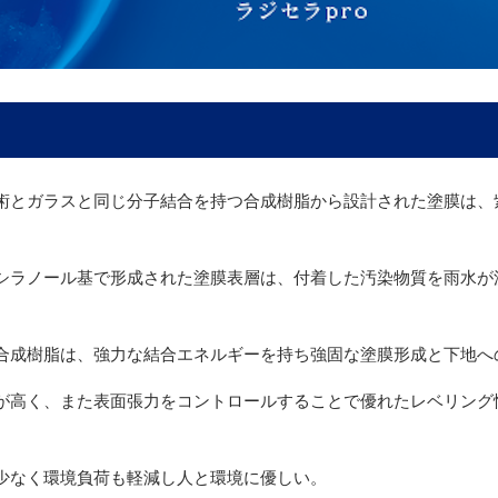
術とガラスと同じ分子結合を持つ合成樹脂から設計された塗膜は、
シラノール基で形成された塗膜表層は、付着した汚染物質を雨水が
合成樹脂は、強力な結合エネルギーを持ち強固な塗膜形成と下地へ
が高く、また表面張力をコントロールすることで優れたレベリング
少なく環境負荷も軽減し人と環境に優しい。