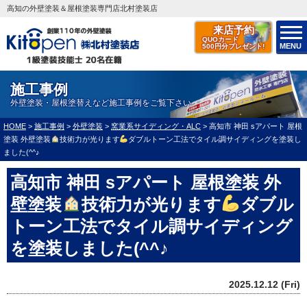
高知の外壁塗装＆屋根塗装専門店北村塗装店
来店予約
QUOカード
MENU
500円分プレゼント!
施工事例
外壁塗装・屋根塗替えなど施工事例をご覧下さい
HOME
>
施工事例
>
外壁塗装
>
窯業系サイディング・ALC
>
高知市 神田 sアパート 屋根
塗装 外壁塗装
技術力が光ります
ダブルトーン工法でタイル調サイディングを塗装し
ました(^^♪
高知市 神田 sアパート 屋根塗装 外
壁塗装
技術力が光ります
ダブル
トーン工法でタイル調サイディング
を塗装しました(^^♪
2025.12.12 (Fri)