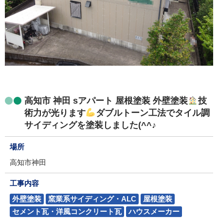
高知市 神田 sアパート 屋根塗装 外壁塗装
技
術力が光ります
ダブルトーン工法でタイル調
サイディングを塗装しました(^^♪
場所
高知市神田
工事内容
外壁塗装
窯業系サイディング・ALC
屋根塗装
セメント瓦・洋風コンクリート瓦
ハウスメーカー