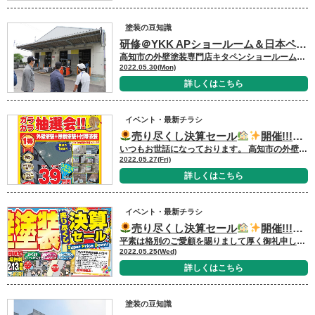
塗装の豆知識
研修＠YKK APショールーム＆日本ペイント 四国支店 ㏌香川
高知市の外壁塗装専門店キタペンショールームの営業森本です。 いつもお世話になっております。 日中の気温が３０度になる日もあり、だんだんと夏が近づいてきていますが皆さんも熱中症にならないように、こまめな水分補給などをして対策しましょう
2022.05.30(Mon)
詳しくはこちら
イベント・最新チラシ
売り尽くし決算セール
開催!!!2022年6月11日(土)・6月12日(日)・6月13日(月)☆売り尽くし決算セール内容ご紹介第1弾
いつもお世話になっております。 高知市の外壁＆屋根塗装専門店キタペンショールーム事務、間城です。 昨年は新型コロナの感染拡大に伴い開催できなかった 年三回のイベントで一番ご好評をいただいております
2022.05.27(Fri)
詳しくはこちら
イベント・最新チラシ
売り尽くし決算セール
開催!!!2022年6月11日(土)・6月12日(日)・6月13日(月)
平素は格別のご愛顧を賜りまして厚く御礼申し上げます。 さて 6月11日（土）～6月13（月）までの3日間 北村塗装店ショールームにてイベントを 開催いたします！！
2022.05.25(Wed)
詳しくはこちら
塗装の豆知識