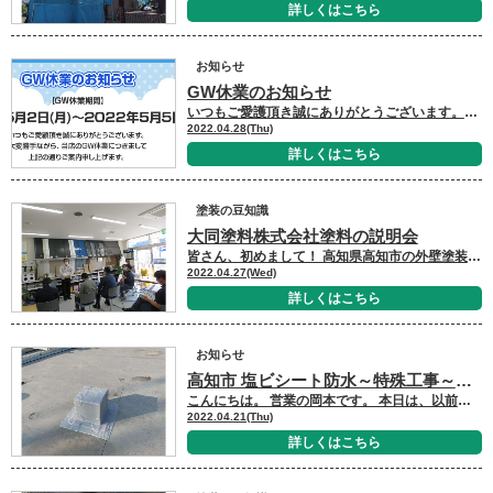
詳しくはこちら
お知らせ
GW休業のお知らせ
いつもご愛護頂き誠にありがとうございます。大変勝手ながら、当店のGW休業につきまして次の通りご案内申し上げます。 2022年5月2日（月）～2022年5月5日（木）5月6日（金）より通常営業致します。 高知市の外壁塗装専門店キタペンショールームの事務、間城です。 ここの所お天気が悪い日が続き、洗濯物が乾きにくくて辛いですね。 せっかくの連休もあまりお天気が良くないようで・・・。 そんな鬱々した毎日ですが、一昨年いただいた胡蝶蘭がまた花を咲かせてくれました
2022.04.28(Thu)
詳しくはこちら
塗装の豆知識
大同塗料株式会社塗料の説明会
皆さん、初めまして！ 高知県高知市の外壁塗装&屋根塗装専門店、北村塗装店ショールームに新しく入りました吉田です！！ プロフィールをご覧いただいた方は、お気づきになられた方もいると思いますが、僕は愛媛県出身です！！ もともと、愛媛県のとある会社で塗装の営業をしていましたが、その時から北村塗装店のような、歴史と実績のある塗装屋さんで働いてみたいと思っておりました。 偶然にも妻の地元が高知県ということもありまして、この度、北村塗装店に入社させていただきました！ 今後ともよろしくお願いいたします。 本日は、大同塗料株式会社の中村様より北村塗装店ショールームにて塗料の説明会をして頂きました！ 大同塗料様は、特殊用途に的を絞った製品開発に力を入れているメーカーさんです！ 代表的な商品としては、シェア８０％を誇る、多くの学校、競技場などで使われているプール専用塗料 『プールコート』 自宅、お勤め先のプールの改修でお困りの方はぜひ！！ 打放しコンクリート、モルタル、ブロック等の吸水防止材で多くのインフラ、コンクリートを用いた構造物などで使われている 『アクアシールシリーズ』 打放しコンクリートの質感を残しながら劣化をしないようにしたいとお考えの方はぜひ！！ 今回は、そちらの大同塗料様のベストセラー商品の説明と新たに力を入れてる、屋根用塗料 『ハイルーフシリーズ』 基本的に、日本瓦・陶器瓦・釉薬瓦、瓦なら何でも塗り替えが可能な特殊な塗料です！ 上記のような瓦のお家にお住まいの方で、屋根の色を変えてお家の雰囲気を変えられたい方！ 葺き替えまではご予算的にちょっと難しいけど劣化をどうにかしたいという方に特におススメです。 一般的な、外壁・屋根の塗装だけでなく塗装する場所、対象物に適した専用塗料がありますので これって塗装できるの？ とお悩みの方はぜひ北村塗装店にお気軽にお問い合わせいただければと思います！！ それでは、地域No.1実績の北村塗装店におまかせください。 外壁塗装&屋根塗装をご検討中の方はまず、無料見積のお申し込みをお待ちしております↓↓↓ お問い合わせ・お見積依頼はこちら お家の塗装でお悩みの方は、ショールームにご来店で塗料の原材料をチェックしませんか？↓↓↓ ショールームご来店予約はこちら！WEB予約限定QUOカードプレゼント☆ 施工後のイメージを知りたい方は、他のお客様の施工事例をぜひご覧ください↓↓↓ キタペンの施工事例はこちら！随時更新中☆ 外壁塗装・屋根塗装の料金を知りたい方へ↓↓↓ 塗装商品メニューはこちら！新商品更新中☆ キタペンで施工された大切なお客様の声↓↓↓ 北村塗装店のお客様の声一覧
2022.04.27(Wed)
詳しくはこちら
お知らせ
高知市 塩ビシート防水～特殊工事～ 施工しました
こんにちは。 営業の岡本です。 本日は、以前塩ビシート防水を施工した現場で、新たにブロックを設置するので、ブロックに対して塩ビシート防水を施工した様子をご紹介します
2022.04.21(Thu)
詳しくはこちら