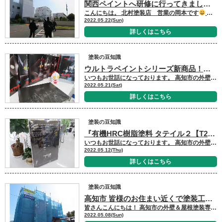
関西ペイントへ研修に行ってきました
こんにちは。 北村塗装店 営業の岡本です
５月１９日・２０日と関西ペイント 尼崎工場にて研修を新卒の職人と受けてきました
2022.05.22(Sun)
詳しくはこちら
塗装の豆知識
ウルトラペイントシリーズ新商品！！！映画鑑賞ならシン・ウルトラマン
いつもお世話になっております。 高知市の外壁＆屋根塗装専門店キタペンショールーム営業、辻です。 子供の夜泣きが再発動したためいつもより寝不足気味でこのブログを書いていますｗｗｗ 本日はプレマテックスと円谷プロがコラボした「ウルトラペイントシリーズ」についてご紹介いたします。 映画の方も楽しみです。ちなみに僕はセブンが好きです！！！ 以前はウルトラナノポリマーシリコン樹脂塗料の「ウルトラSi」とウルトラUVプロテクト上塗材保護用コート「ウルトラTOP」だけでした。 今回は新商品として「ウルトラクリヤー」「ウルトラフッ素」「ウルトラMUKI」も加わりました。 新商品についてはまだ塗装した現場がないためこれからご希望の方に提案して喜んでいただければと考えています。 「ウルトラSi」と「ウルトラTOP」を塗装した現場はございますのでご紹介させていただきます。 なんということでしょう！！！ 艶と光沢感あふれる仕上がりで上品な仕上がりになっています！ 上塗りの後にクリアコーティングを塗ることで艶を持たせるだけでなく、耐候性を上げる仕様になっています。 汚れも付きにくく、劣化もしにくい。 さらに水性塗料で環境にも優しい。まさにウルトラ仕上げになっています！！！ ウルトラペイントシリーズ公式サイトはこちらから↓ ウルトラシリーズの塗料について高知県では北村塗装店しか取り扱っておりません。 ご希望の方や興味のある方は是非当店まで！！！ 外壁塗装&屋根塗装をご検討中の方はまず、無料見積のお申し込みをお待ちしております↓↓↓ お問い合わせ・お見積依頼はこちら お家の塗装でお悩みの方は、ショールームにご来店で塗料の原材料をチェックしませんか？↓↓↓ ショールームご来店予約はこちら！WEB予約限定QUOカードプレゼント☆ 施工後のイメージを知りたい方は、他のお客様の施工事例をぜひご覧ください↓↓↓ キタペンの施工事例はこちら！随時更新中☆ 外壁塗装・屋根塗装の料金を知りたい方へ↓↓↓ 塗装商品メニューはこちら！新商品更新中☆ キタペンで施工された大切なお客様の声↓↓↓ 北村塗装店のお客様の声一覧
2022.05.21(Sat)
詳しくはこちら
塗装の豆知識
『有機HRC樹脂塗料 タテイル２【T2】』
いつもお世話になっております。 高知市の外壁＆屋根塗装専門店キタペンショールーム営業、林です。 高知も梅雨入り間近かな？と思うような天気が続いていますが、できるだけ施工に遅れが生じないよう努めて参りますので、ご施主様におきましては引き続きご理解、ご協力の程お願い致します。 今回は以前にも紹介したキタペンの最高ランク塗料 有機HRC樹脂塗料『タテイル２』の特徴について触れさせていただきます。 ・有機HRC樹脂塗料とは これまで有機化合物の宿命であった紫外線劣化を抑えるために、劣化因子 ラジカルを制御する技術や無機素材をハイブリッドさせた塗料など、さまざまな塗料が研究・開発されてきました。 建築用塗料は、現場調合、現場施工、常温硬化、作業性、コスト、環境配慮など多くの制約があります。「有機HRC技術」は、それらの制約条件をクリアしながらタテイル（無機塗料）を超える耐候性を実現させるために、追究し組み立てられたパーフェクトな配合設計技術です。 従来のラジカル制御技術を超越する高いレベルで設計することにより、無機素材に依存することなく有機素材の持つポテンシャルを最大限まで引き出すことを可能にした、建築用塗料の新境地にして集大成とも言える塗料です。 ・期待耐用年数は30年以上！ 超耐候性、超低汚染性、高靭性、高密着性、高光沢性、耐変色性等の非常に優れた特性があります。 ・高次元 新多重ラジカル制御技術 現在、主流のラジカル制御を進化させた多重ラジカル制御技術により紫外線や酸素、水などに接触することで発生する劣化因子を抑制します。 ・High Regulation Color 耐候性に不安のある有機顔料（青・黄・赤・緑）を可能な限り使用せず、退色不安を払拭してあります。 できるだけ長く塗装を持たせたいということで『タテイル２』の問い合わせ、塗装されるお客様が増えてきております。
2022.05.12(Thu)
詳しくはこちら
塗装の豆知識
高知市 皆様のお住まい近くで塗装工事中です！
皆さんこんにちは！ 高知市の外壁＆屋根塗装専門店キタペンショールーム営業、市川です。 沖縄がはやくも梅雨入りしたようですね。年々はやくなっているように感じます。 今後着工予定の施主様におかれましては、天気の様子で工事の進みに影響がでるかと思われます。 ご理解、ご協力のほど宜しくお願い申し上げます。 ちょうど昨年の今頃にアパートの塗装工事を行っていました。 その施工と、完成をご覧になった方から１件の住宅塗装と２件のアパート塗装工事のご依頼をいただきました。 ありがとうございます！！ どちらも今週から施工予定になります。お客様の期待の上をいけるように職人、営業一同努めて参ります。 お近くでこの看板が見えたら北村塗装店が工事中です。 塗装工事を検討中のお客様がいましたならお気軽にお問合せくださいませ。 高知で塗装、防水、雨漏りのことなら、創業100年の外壁塗装！地域密着No.1の北村塗装店におまかせ下さい。 外壁塗装&屋根塗装をご検討中の方はまず、無料見積のお申し込みをお待ちしております↓↓↓ お問い合わせ・お見積依頼はこちら お家の塗装でお悩みの方は、ショールームにご来店で塗料の原材料をチェックしませんか？↓↓↓ ショールームご来店予約はこちら！WEB予約限定QUOカードプレゼント☆ 施工後のイメージを知りたい方は、他のお客様の施工事例をぜひご覧ください↓↓↓ キタペンの施工事例はこちら！随時更新中☆ 外壁塗装・屋根塗装の料金を知りたい方へ↓↓↓ 塗装商品メニューはこちら！新商品更新中☆ キタペンで施工された大切なお客様の声↓↓↓ 北村塗装店のお客様の声一覧
2022.05.08(Sun)