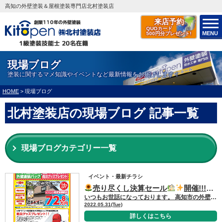
高知の外壁塗装＆屋根塗装専門店北村塗装店
来店予約
QUOカード
MENU
500円分プレゼント!
現場ブログ
塗装に関するマメ知識やイベントなど最新情報をお届けします！
HOME
>
現場ブログ
北村塗装店の現場ブログ 記事一覧
現場ブログカテゴリー一覧
イベント・最新チラシ
売り尽くし決算セール
開催!!!2022年6月11日(土)・6月12日(日)・6月13日(月)☆売り尽くし決算セール内容ご紹介第2弾
いつもお世話になっております。 高知市の外壁＆屋根塗装専門店キタペンショールーム事務、間城です。 今回の売り尽くし決算セールご紹介情報はこちら！
2022.05.31(Tue)
詳しくはこちら