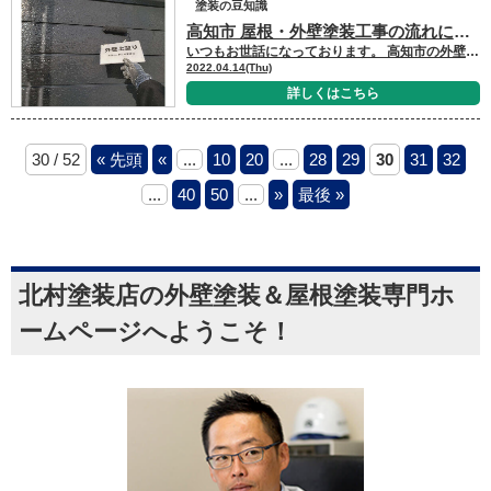
塗装の豆知識
高知市 屋根・外壁塗装工事の流れについて
いつもお世話になっております。 高知市の外壁＆屋根塗装専門店キタペンショールーム営業、森本です。 最近は朝晩も気温が高く、だんだんと夏が近づいてきているのを実感します。 さて、今回は塗装工事の流れについて軽くお話させていただきます！ ① 【足場設置】 ② 【高圧洗浄（屋根・外壁等の水洗い）】 ③ 【シーリング打ち替え】 ⇓⇓⇓⇓ ④ 【屋根・外壁塗装】 ⇓⇓⇓⇓⇓⇓⇓ ⑤ 【付帯部塗装】 ⑨ 【足場撤去】 簡単な写真にはなりますが、大まかな流れはこの順番で進んでいきます！ 塗装工事がどういったことをするか分からないという方は、こちらの写真でイメージできやすいかと思います！ 現地調査や見積りは全て無料になりますので、お気軽に北村塗装店ショールームまでお問合せ下さい！ それでは、高知で塗装と雨漏りのことなら、地域No.1実績の北村塗装店におまかせください。 外壁塗装&屋根塗装をご検討中の方はまず、無料見積のお申し込みをお待ちしております↓↓↓ お問い合わせ・お見積依頼はこちら お家の塗装でお悩みの方は、ショールームにご来店で塗料の原材料をチェックしませんか？↓↓↓ ショールームご来店予約はこちら！WEB予約限定QUOカードプレゼント☆ 施工後のイメージを知りたい方は、他のお客様の施工事例をぜひご覧ください↓↓↓ キタペンの施工事例はこちら！随時更新中☆ 外壁塗装・屋根塗装の料金を知りたい方へ↓↓↓ 塗装商品メニューはこちら！新商品更新中☆ キタペンで施工された大切なお客様の声↓↓↓ 北村塗装店のお客様の声一覧
2022.04.14(Thu)
詳しくはこちら
30 / 52
« 先頭
«
...
10
20
...
28
29
30
31
32
...
40
50
...
»
最後 »
北村塗装店の外壁塗装＆屋根塗装専門ホ
ームページへようこそ！