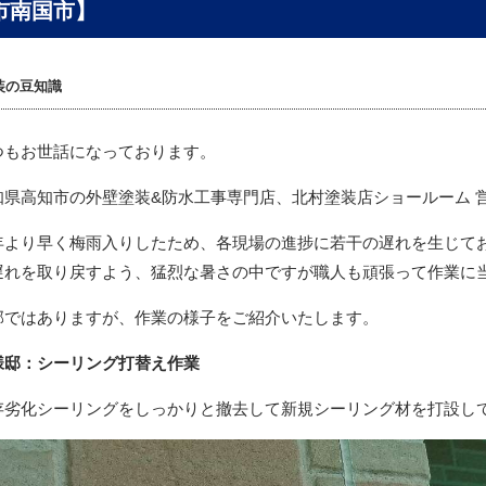
市南国市】
装の豆知識
つもお世話になっております。
知県高知市の外壁塗装&防水工事専門店、北村塗装店ショールーム 
年より早く梅雨入りしたため、各現場の進捗に若干の遅れを生じて
遅れを取り戻すよう、猛烈な暑さの中ですが職人も頑張って作業に
部ではありますが、作業の様子をご紹介いたします。
様邸：シーリング打替え作業
存劣化シーリングをしっかりと撤去して新規シーリング材を打設し