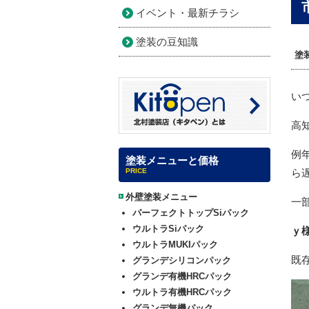
イベント・最新チラシ
塗装の豆知識
塗
い
高
例
塗装メニューと価格
PRICE
ら
外壁塗装メニュー
一
パーフェクトトップSiパック
ウルトラSiパック
ｙ
ウルトラMUKIパック
既
グランデシリコンパック
グランデ有機HRCパック
ウルトラ有機HRCパック
グランデ無機パック