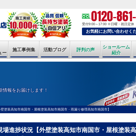
0120-861
受付9:00～17:00
※日曜・祝日定休
お気軽にお問い合わせく
ショールーム
施工事例集
活動ブログ
評判の声
ュー
紹介
新情報をお届けします！
外壁塗装高知市南国市・屋根塗装高知市南国市・雨漏り修理高知市南国市】
現場進捗状況【外壁塗装高知市南国市・屋根塗装