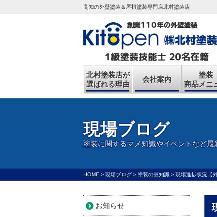
高知の外壁塗装＆屋根塗装専門店北村塗装店
北村塗装店が
塗装
会社案内
選ばれる理由
商品メニ
現場ブログ
塗装に関するマメ知識やイベントなど最
HOME
>
現場ブログ
>
塗装の豆知識
>
現場進捗状況【
お知らせ