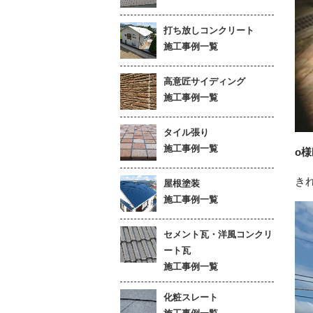
打ち放しコンクリート
施工事例一覧
高意匠サイディング
施工事例一覧
タイル張り
施工事例一覧
o
き
屋根塗装
施工事例一覧
セメント瓦・洋風コンクリ
ート瓦
施工事例一覧
化粧スレート