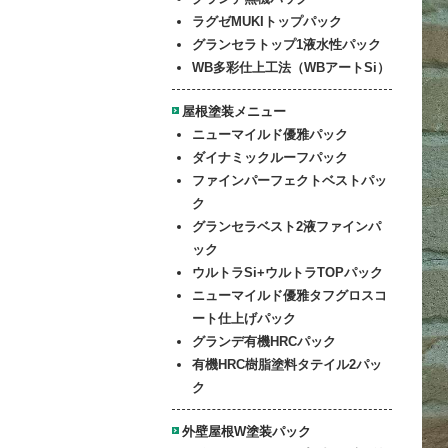
ラグゼMUKIトップパック
グランセラトップ1液水性パック
WB多彩仕上工法（WBアートSi）
屋根塗装メニュー
ニューマイルド優雅パック
ダイナミックルーフパック
ファイン
パーフェクトベストパッ
ク
グランセラベスト2液ファインパ
ック
ウルトラSi+ウルトラTOPパック
ニューマイルド優雅
タフグロスコ
ート仕上げパック
グランデ有機HRCパック
有機HRC樹脂塗料タテイル2パッ
ク
外壁屋根W塗装パック