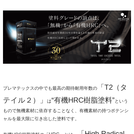
「T2（タ
プレマテックスの中でも最高の期待耐用年数の
テイル２）」
“有機HRC樹脂塗料”
は
という
もので無機素材に依存することなく、有機素材の持つポテンシ
ャルを最大限に引き出した塗料です。
「High Radical