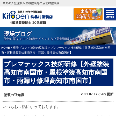
高知の外壁塗装＆屋根塗装専門店北村塗装店
来店予約
QUOカード
MENU
500円分プレゼント!
現場ブログ
塗装に関するマメ知識やイベントなど最新情報をお届けします！
HOME
>
現場ブログ
>
塗装の豆知識
>
プレマテックス技術研修【外壁塗装高知市南国
市・屋根塗装高知市南国市・雨漏り修理高知市南国市】
プレマテックス技術研修【外壁塗装
高知市南国市・屋根塗装高知市南国
市・雨漏り修理高知市南国市】
2021.07.17 (Sat) 更新
塗装の豆知識
いつもお世話になっております。