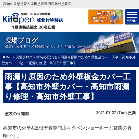
高知の外壁塗装＆屋根塗装専門店北村塗装店
来店予約
QUOカード
MENU
500円分プレゼント!
現場ブログ
塗装に関するマメ知識やイベントなど最新情報をお届けします！
HOME
>
現場ブログ
>
塗装の豆知識
>
雨漏り原因のため外壁板金カバー工事【高知市外
壁カバー・高知市雨漏り修理・高知市外壁工事】
雨漏り原因のため外壁板金カバー工
事【高知市外壁カバー・高知市雨漏
り修理・高知市外壁工事】
2021.07.27 (Tue) 更新
塗装の豆知識
高知市の外壁&屋根塗装専門店キタペンショールーム営業の真
明です。