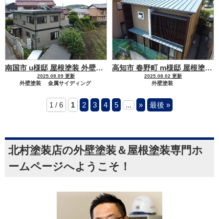
南国市 u様邸 屋根塗装 外壁塗装
落ち着いたお色でお洒落な我
高知市 春野町 m様邸 屋根塗装 外壁塗装工事
2025.08.09 更新
2025.08.02 更新
外壁塗装
金属サイディング
外壁塗装
屋根塗装
金属屋根
モルタル・コンクリート・漆喰
1 / 6
1
2
3
4
5
...
»
最後 »
屋根塗装
金属屋根
北村塗装店の外壁塗装＆屋根塗装専門ホ
ームページへようこそ！