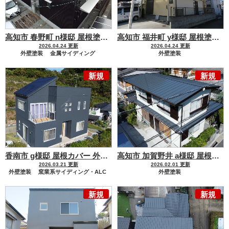
高知市 春野町 n様邸 屋根塗装 外壁塗装工事
日本ペイントの塗
高知市 福井町 y様邸 屋根塗装 外壁塗装工事
2026.04.24 更新
2026.04.24 更新
外壁塗装
金属サイディング
外壁塗装
屋根塗装
金属屋根
モルタル・コンクリート・漆喰
新規
新規
屋根塗装
金属屋根
香南市 g様邸 屋根カバー 外壁塗装工事
スーパーガルテクト屋根
高知市 加賀野井 a様邸 屋根塗装 外壁塗装工事
2026.03.21 更新
2026.02.01 更新
外壁塗装
窯業系サイディング・ALC
外壁塗装
屋根塗装
金属屋根
モルタル・コンクリート・漆喰
新規
新規
屋根リフォーム工事
屋根カバー工法
屋根塗装
金属屋根
スーパーガルテクト