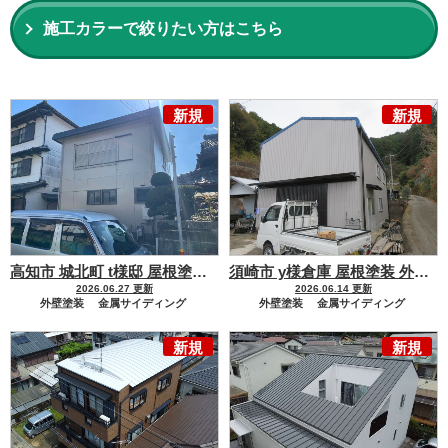
施工カラーで絞りたい方はこちら
新規
新規
高知市 城北町 t様邸 屋根塗装 外壁塗装工事
屋根からの暑さを
須崎市 y様倉庫 屋根塗装 外壁塗装工事
2026.06.27 更新
2026.06.14 更新
外壁塗装
金属サイディング
外壁塗装
金属サイディング
屋根塗装
金属屋根
その他
屋根塗装
金属屋根
新規
新規