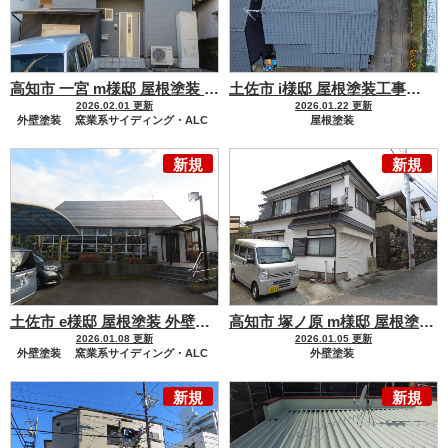
高知市 一宮 m様邸 屋根塗装 外壁塗装工事
アレスダイナミック
土佐市 i様邸 屋根塗装工事
コ
2026.02.01 更新
2026.01.22 更新
外壁塗装
窯業系サイディング・ALC
屋根塗装
屋根塗装
金属屋根
セメント瓦・洋風コンクリート瓦
新規
新規
金属屋根
土佐市 e様邸 屋根塗装 外壁塗装工事
ご家族の方からのご縁で
高知市 塚ノ原 m様邸 屋根塗装 外壁塗装工事
2026.01.08 更新
2026.01.05 更新
外壁塗装
窯業系サイディング・ALC
外壁塗装
屋根塗装
化粧スレート
金属屋根
モルタル・コンクリート・漆喰
新規
新規
金属サイディング
屋根塗装
化粧スレート
金属屋根