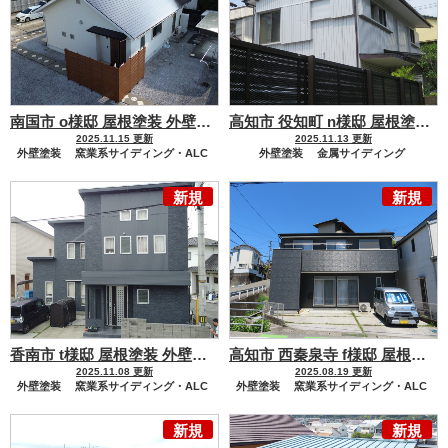
南国市 o様邸 屋根塗装 外壁塗装工事
色醒めた屋根が美しく仕上
高知市 役知町 n様邸 屋根塗装 外壁塗装工事
2025.11.15 更新
2025.11.13 更新
外壁塗装
窯業系サイディング・ALC
外壁塗装
金属サイディング
屋根塗装
金属屋根
屋根塗装
金属屋根
新規
新規
香南市 t様邸 屋根塗装 外壁塗装工事
耐候性・美観性・遮熱性
高知市 西秦泉寺 f様邸 屋根塗装 外壁塗装工事
2025.11.08 更新
2025.08.19 更新
外壁塗装
窯業系サイディング・ALC
外壁塗装
窯業系サイディング・ALC
屋根塗装
金属屋根
屋根塗装
金属屋根
新規
新規