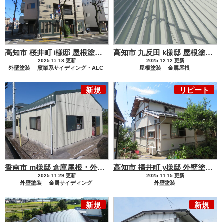
高知市 桜井町 i様邸 屋根塗装 外壁塗装工事
重厚感と高級感を
高知市 九反田 k様邸 屋根塗装工事
2025.12.18 更新
2025.12.12 更新
外壁塗装
窯業系サイディング・ALC
屋根塗装
金属屋根
屋根塗装
金属屋根
新規
リピート
香南市 m様邸 倉庫屋根・外壁塗装工事
倉庫の塗装も妥協はしませ
高知市 福井町 y様邸 外壁塗装工事
2025.11.29 更新
2025.11.15 更新
外壁塗装
金属サイディング
外壁塗装
屋根塗装
金属屋根
モルタル・コンクリート・漆喰
新規
新規
屋根塗装
金属屋根