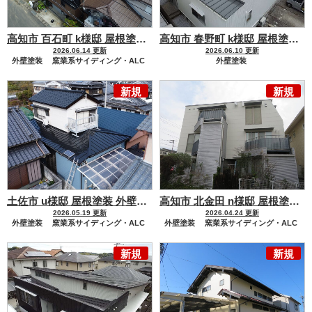
高知市 百石町 k様邸 屋根塗装 外壁塗装工事
立体感と高級感が
高知市 春野町 k様邸 屋根塗装 外壁塗装工事
2026.06.14 更新
2026.06.10 更新
外壁塗装
窯業系サイディング・ALC
外壁塗装
屋根塗装
金属屋根
モルタル・コンクリート・漆喰
新規
新規
金属サイディング
屋根塗装
金属屋根
土佐市 u様邸 屋根塗装 外壁塗装工事
1等当選おめでとうござい
高知市 北金田 n様邸 屋根塗装 外壁塗装工事
2026.05.19 更新
2026.04.24 更新
外壁塗装
窯業系サイディング・ALC
外壁塗装
窯業系サイディング・ALC
屋根塗装
屋根塗装
金属屋根
新規
新規
セメント瓦・洋風コンクリート瓦
金属屋根