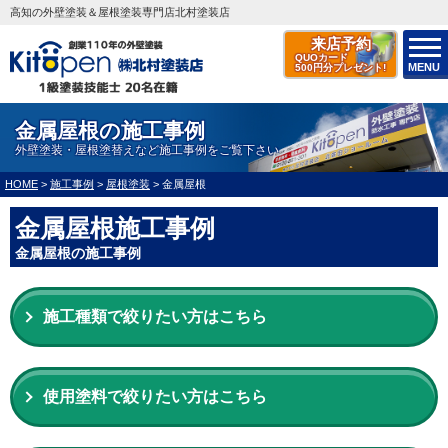
高知の外壁塗装＆屋根塗装専門店北村塗装店
来店予約
QUOカード
MENU
500円分プレゼント!
金属屋根の施工事例
外壁塗装・屋根塗替えなど施工事例をご覧下さい
HOME
>
施工事例
>
屋根塗装
>
金属屋根
金属屋根施工事例
金属屋根の施工事例
施工種類で絞りたい方はこちら
使用塗料で絞りたい方はこちら