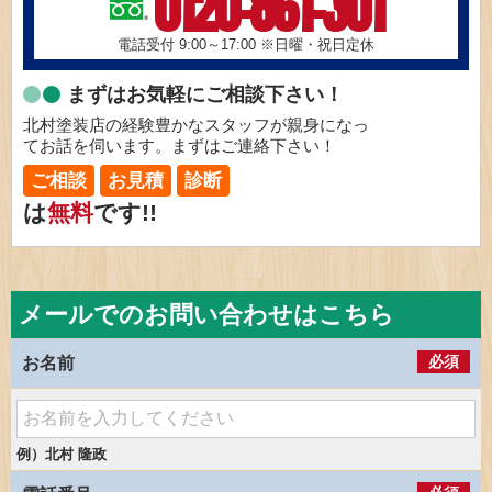
0120-861-301
電話受付 9:00～17:00
※日曜・祝日定休
まずはお気軽にご相談下さい！
北村塗装店の経験豊かなスタッフが親身になっ
てお話を伺います。まずはご連絡下さい！
ご相談
お見積
診断
は
無料
です!!
メールでのお問い合わせはこちら
必須
お名前
例）北村 隆政