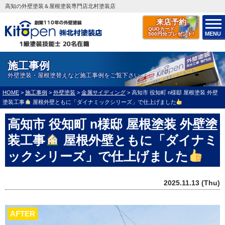
高知の外壁塗装＆屋根塗装専門店北村塗装店
来店予約
QUOカード
MENU
500円分プレゼント!
施工事例
外壁塗装・屋根塗替えなど施工事例をご覧下さい
HOME
>
施工事例
>
外壁塗装
>
金属サイディング
>
高知市 役知町 n様邸 屋根塗装 外壁
塗装工事
屋根外壁ともに「ダイナミックシリーズ」で仕上げました
高知市 役知町 n様邸 屋根塗装 外壁塗
装工事
屋根外壁ともに「ダイナミ
ックシリーズ」で仕上げました
2025.11.13 (Thu)
AFTER