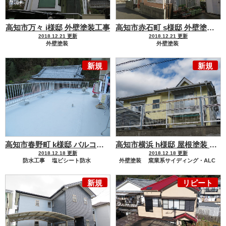
高知市万々 i様邸 外壁塗装工事
高知市赤石町 s様邸 外壁塗装工事
2018.12.21 更新
2018.12.21 更新
外壁塗装
外壁塗装
モルタル・コンクリート・漆喰
モルタル・コンクリート・漆喰
新規
新規
金属サイディング
高知市春野町 k様邸 バルコニー防水 屋上防水工事
高知市横浜 h様邸 屋根塗装 外壁塗装工事
2018.12.18 更新
2018.12.18 更新
防水工事
塩ビシート防水
外壁塗装
窯業系サイディング・ALC
ウレタン防水
屋根塗装
化粧スレート
新規
リピート