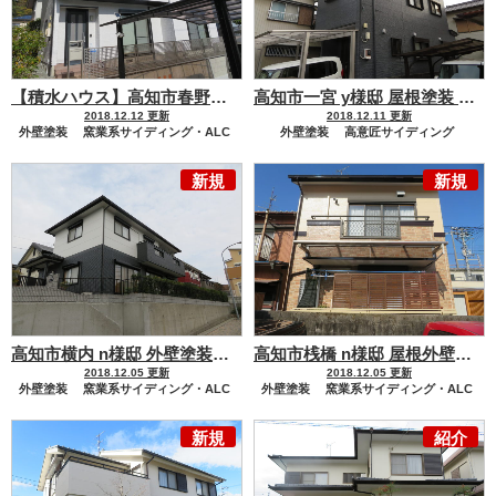
【積水ハウス】高知市春野町 a様邸 外壁塗装工事
高知市一宮 y様邸 屋根塗装 外壁塗装工事
2018.12.12 更新
2018.12.11 更新
外壁塗装
窯業系サイディング・ALC
外壁塗装
高意匠サイディング
ハウスメーカー
積水ハウス
屋根塗装
新規
新規
セメント瓦・洋風コンクリート瓦
高知市横内 n様邸 外壁塗装工事
高知市桟橋 n様邸 屋根外壁塗装工事
2018.12.05 更新
2018.12.05 更新
外壁塗装
窯業系サイディング・ALC
外壁塗装
窯業系サイディング・ALC
高意匠サイディング
屋根塗装
新規
紹介
化粧スレート