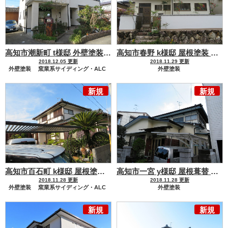
高知市潮新町 t様邸 外壁塗装工事
高知市春野 k様邸 屋根塗装 外壁塗装工事
2018.12.05 更新
2018.11.29 更新
外壁塗装
窯業系サイディング・ALC
外壁塗装
モルタル・コンクリート・漆喰
新規
新規
屋根塗装
セメント瓦・洋風コンクリート瓦
高知市百石町 k様邸 屋根塗装 外壁塗装工事
高知市一宮 y様邸 屋根葺替 外壁塗装工事
2018.11.28 更新
2018.11.28 更新
外壁塗装
窯業系サイディング・ALC
外壁塗装
屋根塗装
モルタル・コンクリート・漆喰
新規
新規
セメント瓦・洋風コンクリート瓦
屋根リフォーム工事
ハウスメーカー
積水ハウス
屋根葺き替え工事
ガルバリウム鋼板