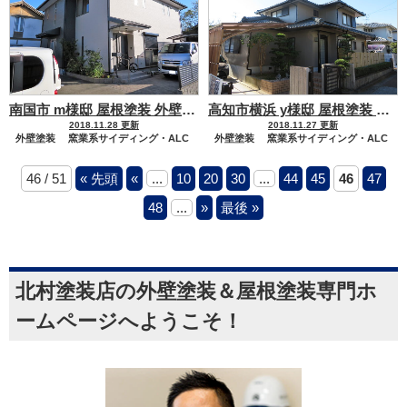
南国市 m様邸 屋根塗装 外壁塗装工事
高知市横浜 y様邸 屋根塗装 外壁塗装工事
2018.11.28 更新
2018.11.27 更新
外壁塗装
窯業系サイディング・ALC
外壁塗装
窯業系サイディング・ALC
高意匠サイディング
屋根塗装
屋根塗装
46 / 51
« 先頭
«
...
10
20
30
...
44
45
46
47
化粧スレート
セメント瓦・洋風コンクリート瓦
ハウスメーカー
積水ハウス
48
...
»
最後 »
北村塗装店の外壁塗装＆屋根塗装専門ホ
ームページへようこそ！