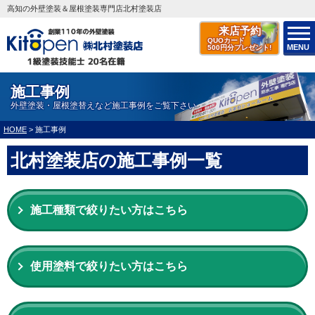
高知の外壁塗装＆屋根塗装専門店北村塗装店
来店予約
QUOカード
MENU
500円分プレゼント!
施工事例
外壁塗装・屋根塗替えなど施工事例をご覧下さい
HOME
>
施工事例
北村塗装店の施工事例一覧
施工種類で絞りたい方はこちら
使用塗料で絞りたい方はこちら