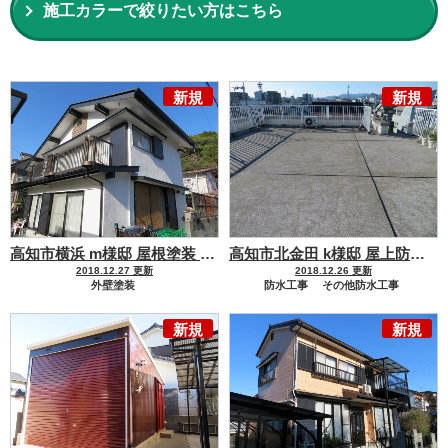
施工カラーで絞りたい方はこちら
新規
新規
高知市横浜 m様邸 屋根塗装 外壁塗装工事
高知市北金田 k様邸 屋上防水工事
2018.12.27 更新
2018.12.26 更新
外壁塗装
防水工事
その他防水工事
モルタル・コンクリート・漆喰
新規
新規
屋根塗装
化粧スレート
その他外装リフォーム
木部板金工事