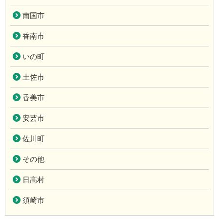
南国市
香南市
いの町
土佐市
香美市
安芸市
佐川町
その他
日高村
須崎市