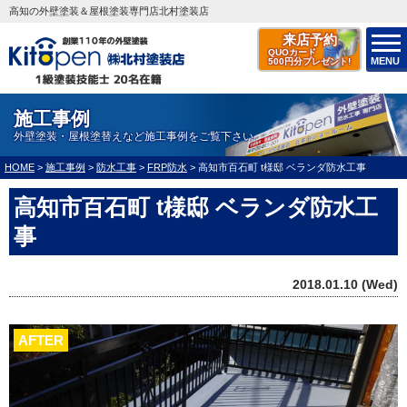
高知の外壁塗装＆屋根塗装専門店北村塗装店
来店予約
QUOカード
MENU
500円分プレゼント!
施工事例
外壁塗装・屋根塗替えなど施工事例をご覧下さい
HOME
>
施工事例
>
防水工事
>
FRP防水
>
高知市百石町 t様邸 ベランダ防水工事
高知市百石町 t様邸 ベランダ防水工
事
2018.01.10 (Wed)
AFTER