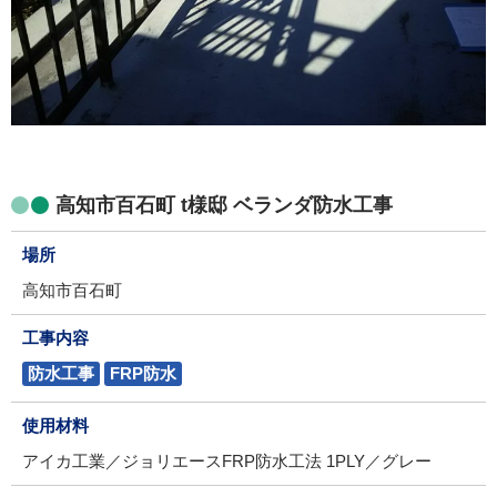
高知市百石町 t様邸 ベランダ防水工事
場所
高知市百石町
工事内容
防水工事
FRP防水
使用材料
アイカ工業／ジョリエースFRP防水工法 1PLY／グレー