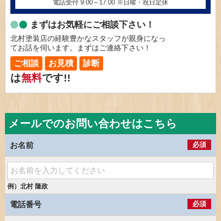
電話受付 9:00～17:00
※日曜・祝日定休
まずはお気軽にご相談下さい！
北村塗装店の経験豊かなスタッフが親身になっ
てお話を伺います。まずはご連絡下さい！
ご相談
お見積
診断
は
無料
です!!
メールでのお問い合わせはこちら
必須
お名前
例）北村 隆政
必須
電話番号