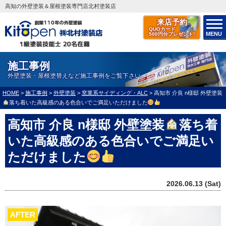
高知の外壁塗装＆屋根塗装専門店北村塗装店
来店予約
QUOカード
MENU
500円分プレゼント!
施工事例
外壁塗装・屋根塗替えなど施工事例をご覧下さい
HOME
>
施工事例
>
外壁塗装
>
窯業系サイディング・ALC
>
高知市 介良 n様邸 外壁塗装
落ち着いた高級感のある色合いでご満足いただけました
高知市 介良 n様邸 外壁塗装
落ち着
いた高級感のある色合いでご満足い
ただけました
2026.06.13 (Sat)
AFTER