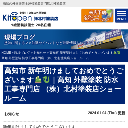
高知の外壁塗装＆屋根塗装専門店北村塗装店
来店予約
QUOカード
MENU
500円分プレゼント!
現場ブログ
塗装に関するマメ知識やイベントなど最新情報をお届けします！
HOME
>
現場ブログ
>
お知らせ
>
高知市 新年明けましておめでとうございます
｜
高知 外壁塗装 防水工事専門店 （株）北村塗装店ショールーム
高知市 新年明けましておめでとうご
ざいます
｜高知 外壁塗装 防水
工事専門店 （株）北村塗装店ショー
ルーム
2024.01.04 (Thu) 更新
お知らせ
新年明けましておめでとうございます。