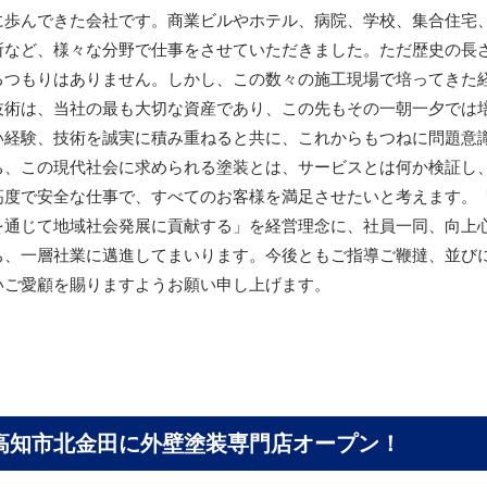
に歩んできた会社です。商業ビルやホテル、病院、学校、集合住宅
所など、様々な分野で仕事をさせていただきました。ただ歴史の長
るつもりはありません。しかし、この数々の施工現場で培ってきた
技術は、当社の最も大切な資産であり、この先もその一朝一夕では
い経験、技術を誠実に積み重ねると共に、これからもつねに問題意
ち、この現代社会に求められる塗装とは、サービスとは何か検証し
高度で安全な仕事で、すべてのお客様を満足させたいと考えます。
を通じて地域社会発展に貢献する」を経営理念に、社員一同、向上
ち、一層社業に邁進してまいります。今後ともご指導ご鞭撻、並び
いご愛顧を賜りますようお願い申し上げます。
高知市北金田に
外壁塗装専門店オープン！