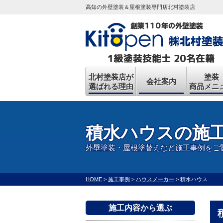
高知の外壁塗装＆屋根塗装専門店北村塗装店
北村塗装店が
塗装
会社案内
選ばれる理由
商品メニ
積水ハウスの施
外壁塗装・屋根塗替えなど施工事例をご
HOME
>
施工事例
>
ハウスメーカー
>
積水ハウス
施工内容から選ぶ