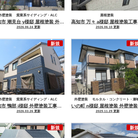
外壁塗装
窯業系サイディング・ALC
屋根塗装
高知市 潮見台 y様邸 屋根塗装 外壁塗装工事
プレマテックスの高耐候
高知
根塗装
化粧スレート
ハウスメーカー
セメント瓦・洋風コンクリート瓦
2026.06.24 更新
2026.06.10 更新
積水ハウス
ハウスメーカー
積水ハウス
新規
新
外壁塗装
窯業系サイディング・ALC
外壁塗装
モルタル・コンクリート・漆
高知市 鴨部 i様邸 外壁塗装工事
期待耐用年数30年 グランデ無機で
い
ハウスメーカー
積水ハウス
屋根塗装
化粧スレート
ハウスメーカ
2026.03.26 更新
2025.11.29 更新
積水ハウス
新規
新