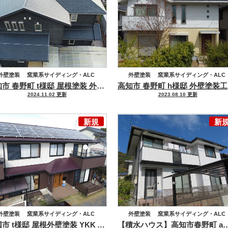
外壁塗装
窯業系サイディング・ALC
外壁塗装
窯業系サイディング・ALC
高知市 春野町 t様邸 屋根塗装 外壁塗装工事
オールブラックなかっこ
高
根塗装
化粧スレート
ハウスメーカー
ハウスメーカー
積水ハウス
2024.11.02 更新
2023.08.10 更新
積水ハウス
新規
新
外壁塗装
窯業系サイディング・ALC
外壁塗装
窯業系サイディング・ALC
南国市 t様邸 屋根外壁塗装 YKK AP玄関ドア交換リフォーム 日本ペイント ファイン4Fベスト パーフェクトセラミックトップGで2色分けに施工しました。
【積水ハウス】高知市春野町 a様
根塗装
化粧スレート
ハウスメーカー
ハウスメーカー
積水ハウス