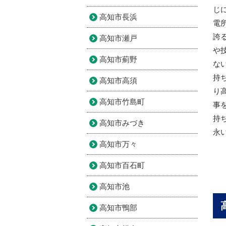
じ
高知市長浜
電
誇
高知市瀬戸
や
高知市薊野
な
持
高知市高須
り
高知市竹島町
事
持
高知市みづき
永
高知市万々
高知市百石町
高知市池
高知市鴨部