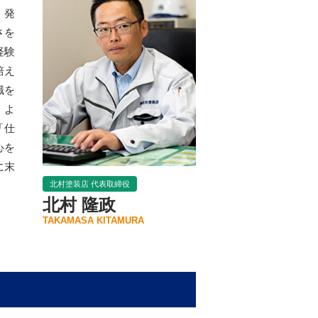
、発
さを
経験
培え
識を
、よ
「仕
心を
に末
北村塗装店 代表取締役
北村 隆政
TAKAMASA KITAMURA