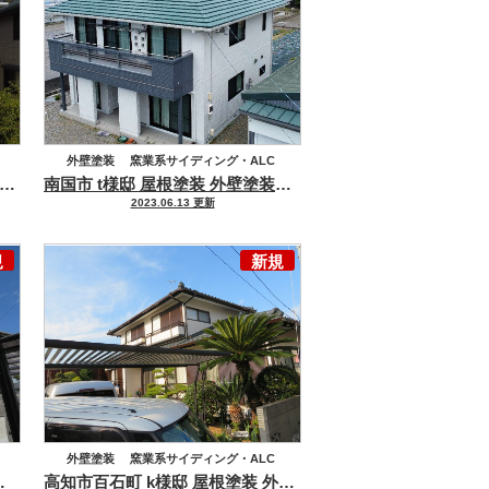
外壁塗装
窯業系サイディング・ALC
いいお家になりました
知市 春野町 h様邸 外壁塗装工事
既存と近い仕上がりになりました！
南国市 t様邸 屋根塗装 外壁塗装工事
紫外線からお家を守
高意匠サイディング
屋根塗装
2023.06.13 更新
セメント瓦・洋風コンクリート瓦
ハウスメーカー
積水ハウス
規
新規
外壁塗装
窯業系サイディング・ALC
邸 外壁塗装工事
高知市百石町 k様邸 屋根塗装 外壁塗装工事
屋根塗装