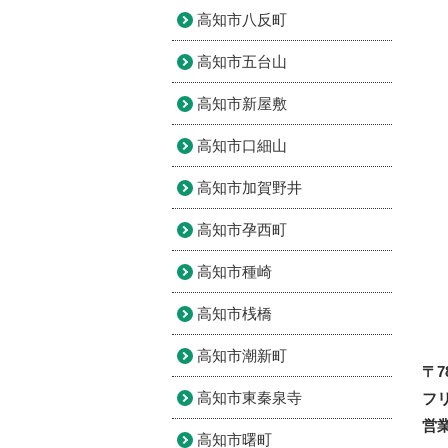
高知市八反町
高知市五台山
高知市新屋敷
高知市口細山
高知市加賀野井
高知市孕西町
高知市種崎
高知市桟橋
高知市潮新町
〒7
高知市東秦泉寺
フリ
営業
高知市曙町