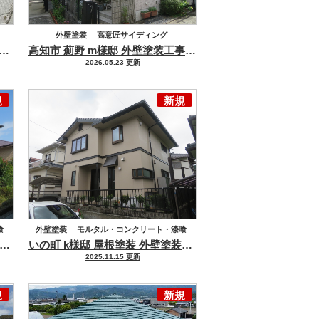
外壁塗装
高意匠サイディング
塗料で塗装しました(^^)
市 万々 a様邸 屋根塗装工事
太陽光パネル設置住宅の屋根塗装｜高耐候仕様で長持ちする
高知市 薊野 m様邸 外壁塗装工事
高知県No.1の施工実績
ハウスメーカー
積水ハウス
2026.05.23 更新
規
新規
喰
外壁塗装
モルタル・コンクリート・漆喰
施工
の町 n様邸 屋根塗装 外壁塗装
キタペン 最高ランク塗料 水溶性溶剤無機塗料『グランデ無機』
いの町 k様邸 屋根塗装 外壁塗装工事
ニッペ グランセラシ
ー
屋根塗装
2025.11.15 更新
セメント瓦・洋風コンクリート瓦
ハウスメーカー
積水ハウス
規
新規