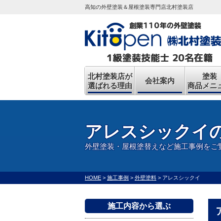
高知の外壁塗装＆屋根塗装専門店北村塗装店
北村塗装店が
塗装
会社案内
選ばれる理由
商品メニ
アレスシックイ
外壁塗装・屋根塗替えなど施工事例をご
HOME
>
施工事例
>
外壁塗料
>
アレスシックイ
施工内容から選ぶ