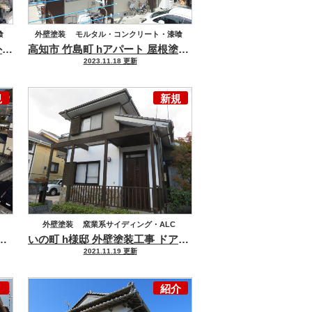
喰
外壁塗装
モルタル・コンクリート・漆喰
高知市 塚ノ原 o様邸 屋根塗装 外壁塗装工事
お客様から喜ばれる塗装をご提案
高知市 竹島町 hアパート 屋根塗装 外壁塗装工事
～築年数
金属サイディング
屋根塗装
2023.11.18 更新
セメント瓦・洋風コンクリート瓦
規
新規
外壁塗装
窯業系サイディング・ALC
良 t様邸 外壁塗装工事
漆喰塗装もアレスシックイで綺麗に！
いの町 h様邸 外壁塗装工事 ドアリモ工事
様々な箇所を工
モルタル・コンクリート・漆喰
防水工事
2021.11.19 更新
塩ビシート防水
玄関ドア交換リフォーム
ト
紹介