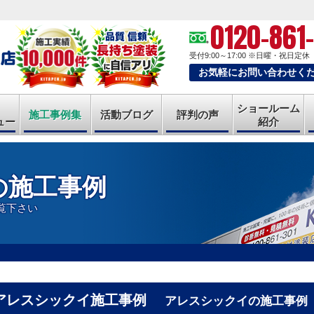
0120-861
受付9:00～17:00
※日曜・祝日定休
お気軽にお問い合わせく
ショールーム
施工事例集
活動ブログ
評判の声
ュー
紹介
の施工事例
覧下さい
アレスシックイ施工事例
アレスシックイの施工事例