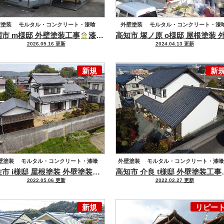
壁塗装
モルタル・コンクリート・漆喰
外壁塗装
モルタル・コンクリート・漆
国市 m様邸 外壁塗装工事
漆喰壁のメンテナンスもおかませ！
金属サイディング
屋根塗装
2026.05.16 更新
2024.04.13 更新
セメント瓦・洋風コンクリート瓦
新規
新
壁塗装
モルタル・コンクリート・漆喰
外壁塗装
モルタル・コンクリート・漆喰
土佐市 i様邸 屋根塗装 外壁塗装工事
高知市 介
属サイディング
屋根塗装
金属屋根
2022.05.06 更新
2022.02.27 更新
新規
リピー