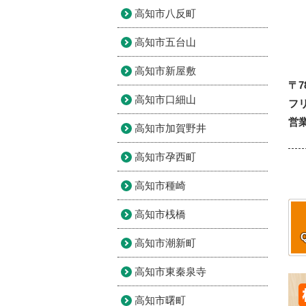
高知市八反町
高知市五台山
高知市新屋敷
〒7
高知市口細山
フリ
営業
高知市加賀野井
高知市孕西町
高知市種崎
高知市桟橋
高知市潮新町
高知市東秦泉寺
高知市曙町