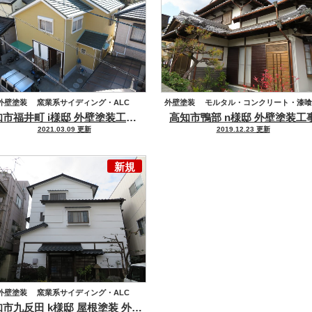
外壁塗装
窯業系サイディング・ALC
外壁塗装
モルタル・コンクリート・漆喰
高知市福井町 i様邸 外壁塗装工事 既存の色に近い色で塗装し違和感なく仕上がりました。
高知市鴨部 n様邸 外壁塗装工
モルタル・コンクリート・漆喰
2021.03.09 更新
2019.12.23 更新
新規
外壁塗装
窯業系サイディング・ALC
高知市九反田 k様邸 屋根塗装 外壁塗装工事
ルタル・コンクリート・漆喰
屋根塗装