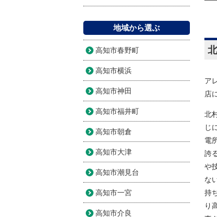
地域から選ぶ
高知市春野町
高知市横浜
ア
高知市神田
店
高知市福井町
北
じ
高知市朝倉
電
高知市大津
誇
や
高知市潮見台
な
高知市一宮
持
り
高知市介良