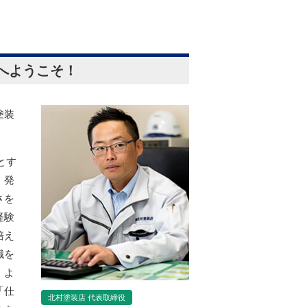
へようこそ！
塗装
とす
、発
さを
経験
培え
識を
、よ
「仕
北村塗装店 代表取締役