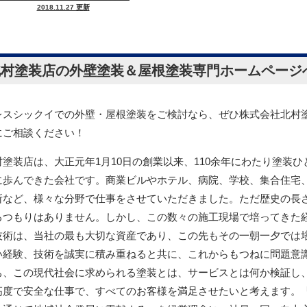
2018.11.27 更新
セメント瓦・洋風コンクリート瓦
北村塗装店の外壁塗装＆屋根塗装専門ホームページ
レスシックイでの外壁・屋根塗装をご検討なら、ぜひ株式会社北村
にご相談ください！
村塗装店は、大正元年1月10日の創業以来、110余年にわたり塗装ひ
に歩んできた会社です。商業ビルやホテル、病院、学校、集合住宅
所など、様々な分野で仕事をさせていただきました。ただ歴史の長
るつもりはありません。しかし、この数々の施工現場で培ってきた
技術は、当社の最も大切な資産であり、この先もその一朝一夕では
い経験、技術を誠実に積み重ねると共に、これからもつねに問題意
ち、この現代社会に求められる塗装とは、サービスとは何か検証し
高度で安全な仕事で、すべてのお客様を満足させたいと考えます。