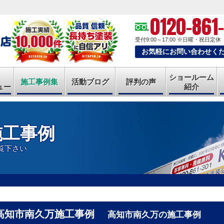
0120-861
受付9:00～17:00
※日曜・祝日定休
お気軽にお問い合わせく
ショールーム
施工事例集
活動ブログ
評判の声
ュー
紹介
施工事例
覧下さい
高知市南久万施工事例
高知市南久万の施工事例