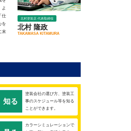
、よ
「仕
北村塗装店 代表取締役
心を
北村 隆政
に末
TAKAMASA KITAMURA
塗装会社の選び方、塗装工
知る
事のスケジュール等を知る
ことができます。
カラーシミュレーションで