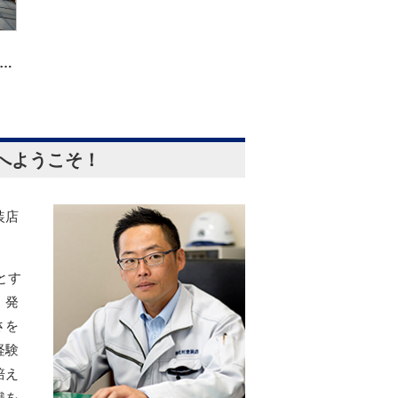
塗料『1液ワイドビーズコートSi』で施工しました！
知市 久万 f様邸 屋根塗装 外壁塗装工事
以前のような艶と美しさを
へようこそ！
装店
とす
、発
さを
経験
培え
識を