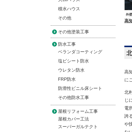
積水ハウス
外
その他
その他塗装工事
防水工事
ベランダコーティング
塩ビシート防水
ウレタン防水
高
FRP防水
に
防滑性ビニル床シート
北
その他防水工事
じ
電
屋根リフォーム工事
誇
屋根カバー工法
や
スーパーガルテクト
な