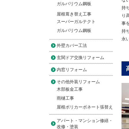
ガルバリウム鋼板
持
屋根葺き替え工事
り
スーパーガルテクト
事
ガルバリウム鋼板
持
永
外壁カバー工法
玄関ドア交換リフォーム
内窓リフォーム
その他外装リフォーム
木部板金工事
雨樋工事
屋根ポリカーボネート張替え
アパート・マンション修繕・
改修・塗装