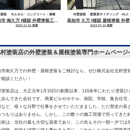
壁塗装
モルタル・コンクリート・漆喰
外壁塗装
窯業系サイディング・ALC
高知市 南久万 f様邸 外壁塗装工事
業界初！弱溶剤系撥水形つや消し
高
屋根塗装
化粧スレート
2023.11.22 更新
2023.07.14 更新
北村塗装店の外壁塗装＆屋根塗装専門ホームページ
知市南久万での外壁・屋根塗装をご検討なら、ぜひ株式会社北村塗
ご相談ください！
村塗装店は、大正元年1月10日の創業以来、110余年にわたり塗装ひ
に歩んできた会社です。商業ビルやホテル、病院、学校、集合住宅
所など、様々な分野で仕事をさせていただきました。ただ歴史の長
るつもりはありません。しかし、この数々の施工現場で培ってきた
技術は、当社の最も大切な資産であり、この先もその一朝一夕では
い経験、技術を誠実に積み重ねると共に、これからもつねに問題意