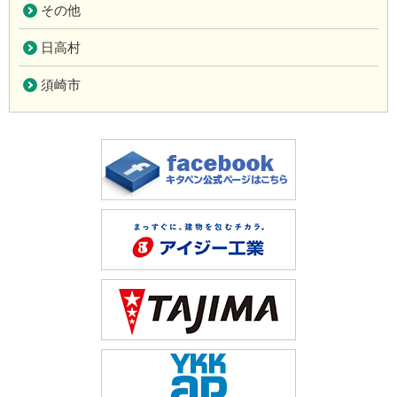
その他
日高村
須崎市