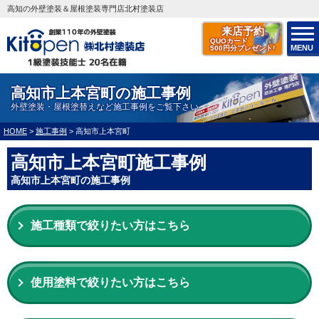
高知の外壁塗装＆屋根塗装専門店北村塗装店
来店予約
QUOカード
MENU
500円分プレゼント!
高知市上本宮町の施工事例
外壁塗装・屋根塗替えなど施工事例をご覧下さい
HOME
>
施工事例
>
高知市上本宮町
高知市上本宮町施工事例
高知市上本宮町の施工事例
施工種類で絞りたい方はこちら
使用塗料で絞りたい方はこちら