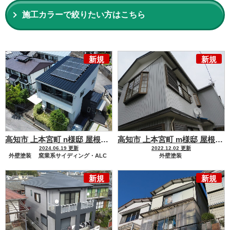
施工カラーで絞りたい方はこちら
新規
新規
高知市 上本宮町 n様邸 屋根塗装 外壁塗装工事
強力防カビ剤添
高知市 上本宮町 m様邸 屋根塗装 外壁塗装工事
2024.06.19 更新
2022.12.02 更新
外壁塗装
窯業系サイディング・ALC
外壁塗装
屋根塗装
金属屋根
モルタル・コンクリート・漆喰
新規
新規
金属サイディング
屋根塗装
化粧スレート