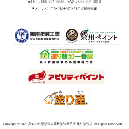
■TEL：088-894-3608 FAX：088-894-3618
■メール：infokitapen@kitamuratoso.jp
Copyright © 2026 高知の外壁塗装＆屋根塗装専門店 北村塗装店. All Rights Reserved.