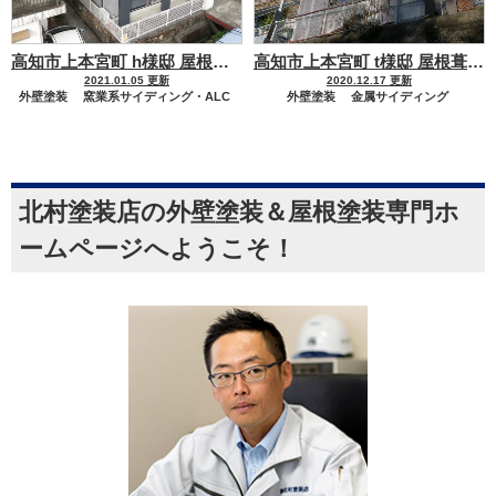
高知市上本宮町 h様邸 屋根塗装 外壁塗装工事
高知市上本宮町 t様邸 屋根葺き替え 外壁塗装工事
2021.01.05 更新
2020.12.17 更新
外壁塗装
窯業系サイディング・ALC
外壁塗装
金属サイディング
屋根塗装
屋根塗装
セメント瓦・洋風コンクリート瓦
セメント瓦・洋風コンクリート瓦
防水工事
ベランダコーティング
屋根リフォーム工事
屋根葺き替え工事
ガルバリウム鋼板
北村塗装店の外壁塗装＆屋根塗装専門ホ
ームページへようこそ！