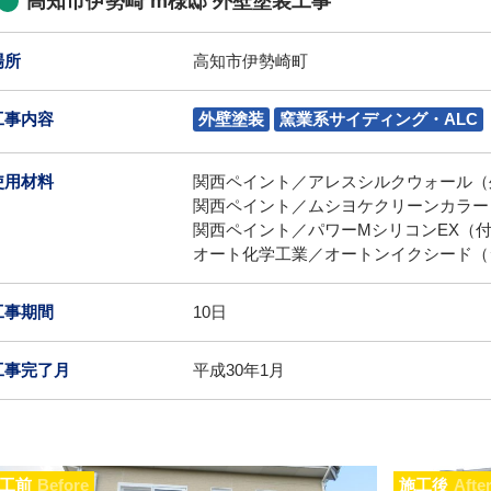
高知市伊勢崎 m様邸 外壁塗装工事
場所
高知市伊勢崎町
工事内容
外壁塗装
窯業系サイディング・ALC
使用材料
関西ペイント／アレスシルクウォール（外
関西ペイント／ムシヨケクリーンカラー（
関西ペイント／パワーMシリコンEX（付帯
オート化学工業／オートンイクシード（
工事期間
10日
工事完了月
平成30年1月
工前
Before
施工後
Afte