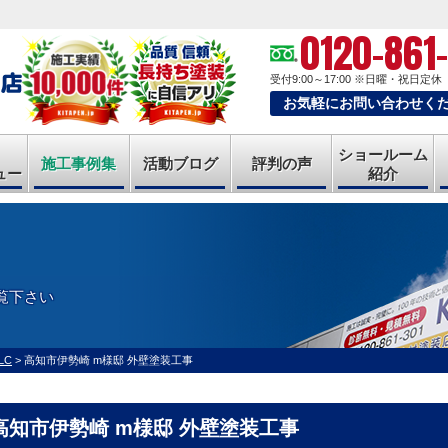
0120-861
受付9:00～17:00
※日曜・祝日定休
お気軽にお問い合わせく
ショールーム
施工事例集
活動ブログ
評判の声
ュー
紹介
覧下さい
LC
>
高知市伊勢崎 m様邸 外壁塗装工事
高知市伊勢崎 m様邸 外壁塗装工事