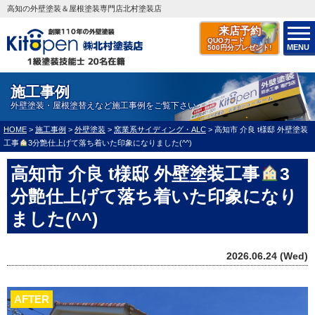
高知の外壁塗装＆屋根塗装専門店北村塗装店
来店予約
QUOカード
MENU
500円分プレゼント!
施工事例
外壁塗装・屋根塗替えなど施工事例をご覧下さい
HOME
>
施工事例
>
外壁塗装
>
窯業系サイディング・ALC
>
高知市 介良 t様邸 外壁塗装
工事
3分艶仕上げて落ち着いた印象になりました(^^)
高知市 介良 t様邸 外壁塗装工事
3
分艶仕上げて落ち着いた印象になり
ました(^^)
2026.06.24 (Wed)
AFTER