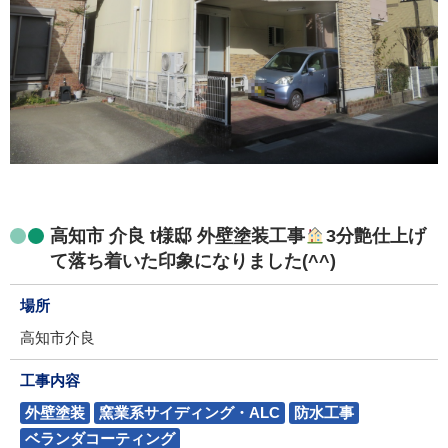
高知市 介良 t様邸 外壁塗装工事
3分艶仕上げ
て落ち着いた印象になりました(^^)
場所
高知市介良
工事内容
外壁塗装
窯業系サイディング・ALC
防水工事
ベランダコーティング