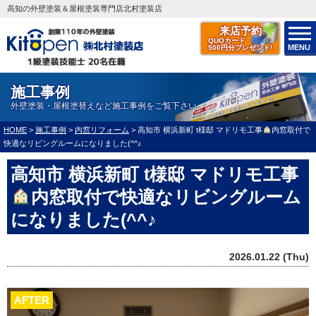
高知の外壁塗装＆屋根塗装専門店北村塗装店
来店予約
QUOカード
MENU
500円分プレゼント!
施工事例
外壁塗装・屋根塗替えなど施工事例をご覧下さい
HOME
>
施工事例
>
内窓リフォーム
>
高知市 横浜新町 t様邸 マドリモ工事
内窓取付で
快適なリビングルームになりました(^^♪
高知市 横浜新町 t様邸 マドリモ工事
内窓取付で快適なリビングルーム
になりました(^^♪
2026.01.22 (Thu)
AFTER