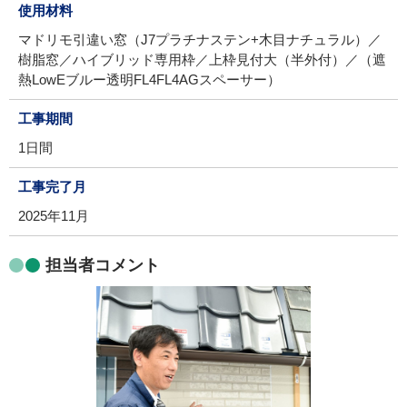
使用材料
マドリモ引違い窓（J7プラチナステン+木目ナチュラル）／
樹脂窓／ハイブリッド専用枠／上枠見付大（半外付）／（遮
熱LowEブルー透明FL4FL4AGスペーサー）
工事期間
1日間
工事完了月
2025年11月
担当者コメント