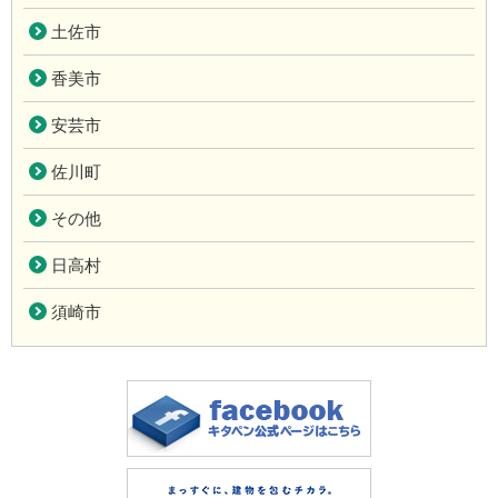
土佐市
香美市
安芸市
佐川町
その他
日高村
須崎市