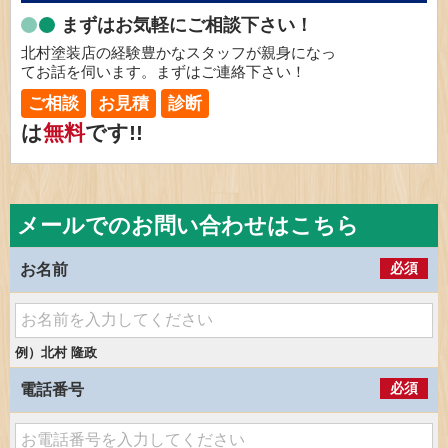
まずはお気軽にご相談下さい！
北村塗装店の経験豊かなスタッフが親身になっ
てお話を伺います。まずはご連絡下さい！
ご相談
お見積
診断
は
無料
です!!
メールでのお問い合わせはこちら
必須
お名前
例）北村 隆政
必須
電話番号