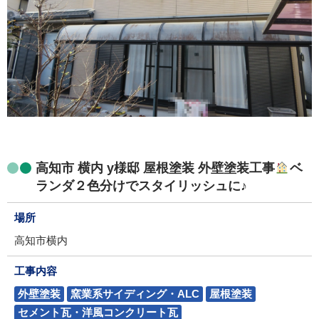
高知市 横内 y様邸 屋根塗装 外壁塗装工事
ベ
ランダ２色分けでスタイリッシュに♪
場所
高知市横内
工事内容
外壁塗装
窯業系サイディング・ALC
屋根塗装
セメント瓦・洋風コンクリート瓦