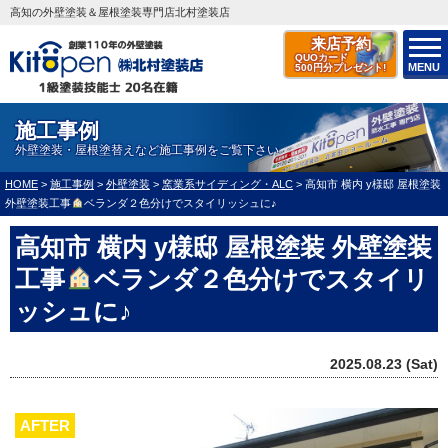
高知の外壁塗装＆屋根塗装専門店北村塗装店
来店予約
QUOカード
MENU
500円分プレゼント!
施工事例
外壁塗装・屋根塗替えなど施工事例をご覧下さい
HOME
>
施工事例
>
外壁塗装
>
窯業系サイディング・ALC
>
高知市 横内 y様邸 屋根塗装
外壁塗装工事
ベランダ２色分けでスタイリッシュに♪
高知市 横内 y様邸 屋根塗装 外壁塗装
工事
ベランダ２色分けでスタイリ
ッシュに♪
2025.08.23 (Sat)
AFTER