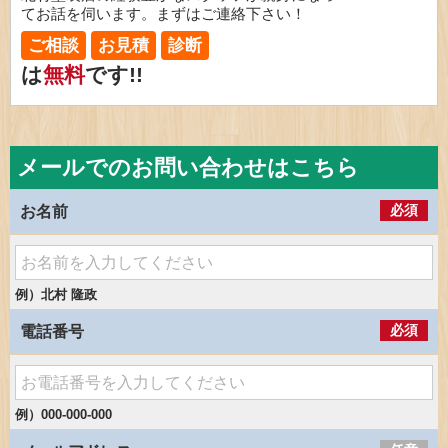
てお話を伺います。まずはご連絡下さい！
ご相談
お見積
診断
は
無料
です!!
メールでのお問い合わせはこちら
必須
お名前
例）北村 隆政
必須
電話番号
例）000-000-000