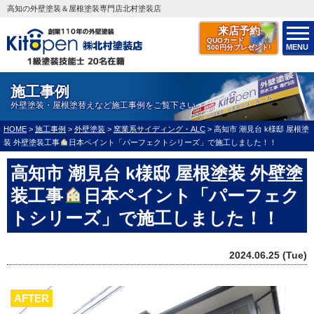
高知の外壁塗装＆屋根塗装専門店北村塗装店
来店予約
QUOカード
MENU
500円分プレゼント!
施工事例
外壁塗装・屋根塗替えなど施工事例をご覧下さい
HOME
>
施工事例
>
外壁塗装
>
窯業系サイディング・ALC
>
高知市 潮見台 k様邸 屋根塗
装 外壁塗装工事
日本ペイント「パーフェクトシリーズ」で施工しました！！
高知市 潮見台 k様邸 屋根塗装 外壁塗
装工事
日本ペイント「パーフェク
トシリーズ」で施工しました！！
2024.06.25 (Tue)
AFTER