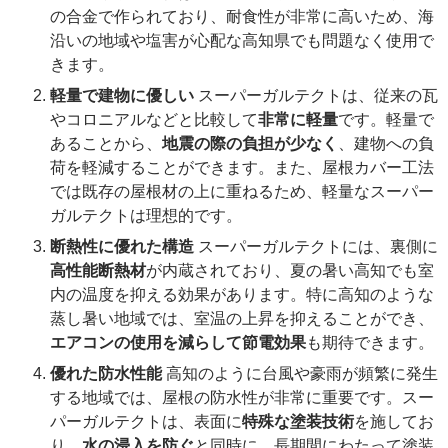
の合金で作られており、耐食性が非常に高いため、海
沿いの地域や塩害が心配な高知県でも問題なく使用で
きます。
軽量で建物に優しい
スーパーガルテクトは、従来の瓦
やコロニアルなどと比較して
非常に軽量
です。軽量で
あることから、
地震の際の負担が少なく
、建物への負
荷を軽減することができます。また、屋根カバー工法
では既存の屋根材の上に重ねるため、軽量なスーパー
ガルテクトは理想的です。
断熱性に優れた構造
スーパーガルテクトには、裏側に
高性能断熱材
が内蔵されており、夏の暑い高知でも室
内の温度を抑える効果があります。特に高知のような
蒸し暑い地域では、室温の上昇を抑えることができ、
エアコンの使用を減らして節電効果
も期待できます。
優れた防水性能
高知のように台風や豪雨が頻繁に発生
する地域では、屋根の防水性が非常に重要です。スー
パーガルテクトは、表面に
特殊な塗装技術
を施してお
り、
水の浸入を防ぐ
と同時に、長期間にわたって塗装