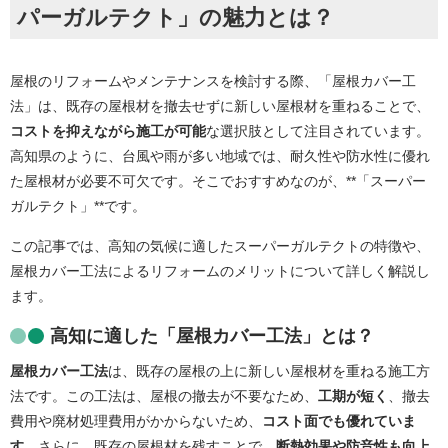
パーガルテクト」の魅力とは？
屋根のリフォームやメンテナンスを検討する際、「屋根カバー工
法」は、既存の屋根材を撤去せずに新しい屋根材を重ねることで、
コストを抑えながら施工が可能
な選択肢として注目されています。
高知県のように、台風や雨が多い地域では、耐久性や防水性に優れ
た屋根材が必要不可欠です。そこでおすすめなのが、**「スーパー
ガルテクト」**です。
この記事では、高知の気候に適したスーパーガルテクトの特徴や、
屋根カバー工法によるリフォームのメリットについて詳しく解説し
ます。
高知に適した「屋根カバー工法」とは？
屋根カバー工法
は、既存の屋根の上に新しい屋根材を重ねる施工方
法です。この工法は、屋根の撤去が不要なため、
工期が短く
、撤去
費用や廃材処理費用がかからないため、
コスト面でも優れていま
す
。さらに、既存の屋根材を残すことで、
断熱効果や防音性も向上