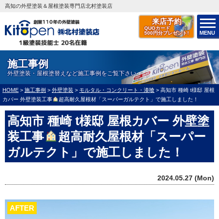
高知の外壁塗装＆屋根塗装専門店北村塗装店
来店予約
QUOカード
MENU
500円分プレゼント!
施工事例
外壁塗装・屋根塗替えなど施工事例をご覧下さい
HOME
>
施工事例
>
外壁塗装
>
モルタル・コンクリート・漆喰
>
高知市 種崎 t様邸 屋根
カバー 外壁塗装工事
超高耐久屋根材「スーパーガルテクト」で施工しました！
高知市 種崎 t様邸 屋根カバー 外壁塗
装工事
超高耐久屋根材「スーパー
ガルテクト」で施工しました！
2024.05.27 (Mon)
AFTER