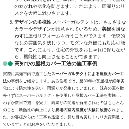
の剥がれや劣化を防ぎます。これにより、雨漏りのリ
スクを大幅に減少させます。
デザインの多様性
スーパーガルテクトは、さまざまな
カラーやデザインが用意されているため、
美観を損な
わず
に屋根リフォームを行うことができます。伝統的
な瓦の雰囲気を残しつつ、モダンな外観にも対応可能
です。これにより、住宅の外観をおしゃれに保ちなが
ら、機能性も向上させることができます。
高知での屋根カバー工法の施工事例
実際に高知市内で施工した
スーパーガルテクトによる屋根カバー工
法
の事例をご紹介します。ある住宅では、築30年の瓦屋根が経年劣
化により防水性を失い、雨漏りが発生していました。既存の瓦を撤
去せずにスーパーガルテクトを使用した屋根カバー工法を実施し、
わずか数日で施工を完了。雨漏りの問題が解消されたのはもちろん
のこと、断熱性の向上により
夏場の室内温度が大幅に改善
されまし
た。お客様からは「工事も迅速で、見た目も美しくなり大変満足し
ています」とのお声をいただきました。