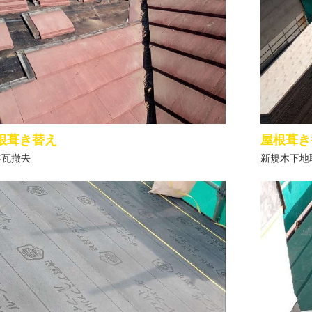
根葺き替え
屋根葺き
存瓦撤去
新規木下地