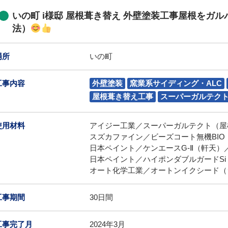
いの町 i様邸 屋根葺き替え 外壁塗装工事屋根をガ
法）
場所
いの町
工事内容
外壁塗装
窯業系サイディング・ALC
屋根葺き替え工事
スーパーガルテク
使用材料
アイジー工業／スーパーガルテクト（屋
スズカファイン／ビーズコート無機BIO（外壁
日本ペイント／ケンエースG-Ⅱ（軒天）／L
日本ペイント／ハイポンダブルガードSi（
オート化学工業／オートンイクシード（
工事期間
30日間
工事完了月
2024年3月