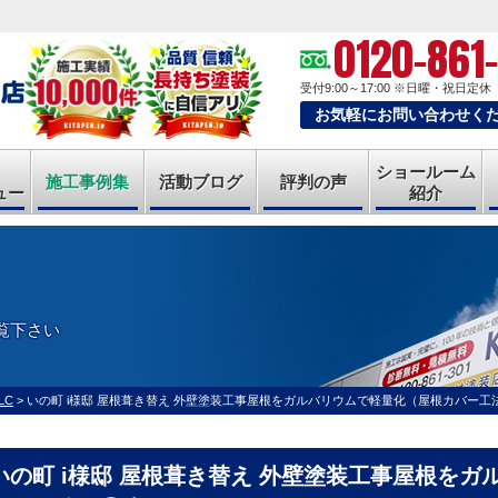
0120-861
受付9:00～17:00
※日曜・祝日定休
お気軽にお問い合わせく
ショールーム
施工事例集
活動ブログ
評判の声
ュー
紹介
覧下さい
LC
>
いの町 i様邸 屋根葺き替え 外壁塗装工事屋根をガルバリウムで軽量化（屋根カバー工
いの町 i様邸 屋根葺き替え 外壁塗装工事屋根を