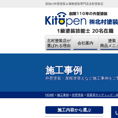
高知の外壁塗装＆屋根塗装専門店北村塗装店
北村塗装店が
塗装
会社案内
選ばれる理由
商品メニ
施工事例
外壁塗装・屋根塗替えなど施工事例をご
HOME
>
施工事例
>
外壁塗装
>
窯業系サイディング・A
施工内容から選ぶ