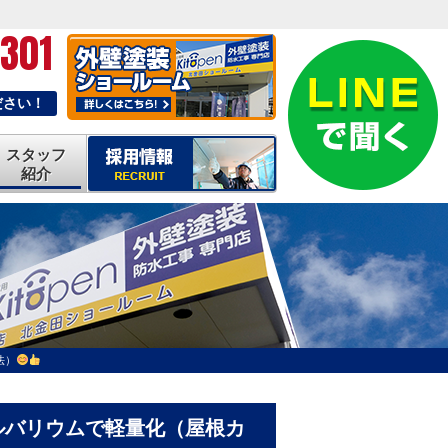
-301
ださい！
スタッフ
紹介
法）
ガルバリウムで軽量化（屋根カ