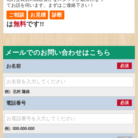
てお話を伺います。まずはご連絡下さい！
ご相談
お見積
診断
は
無料
です!!
メールでのお問い合わせはこちら
必須
お名前
例）北村 隆政
必須
電話番号
例）000-000-000