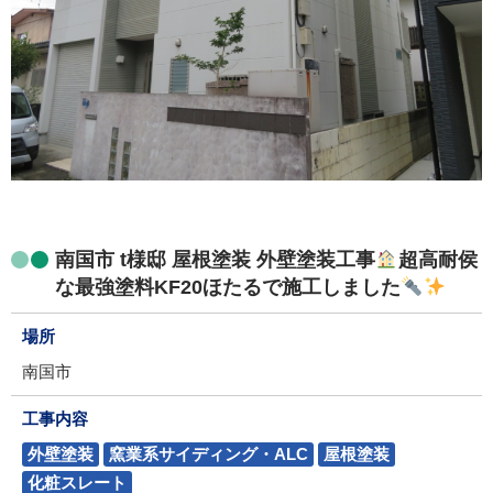
南国市 t様邸 屋根塗装 外壁塗装工事
超高耐侯
な最強塗料KF20ほたるで施工しました
場所
南国市
工事内容
外壁塗装
窯業系サイディング・ALC
屋根塗装
化粧スレート