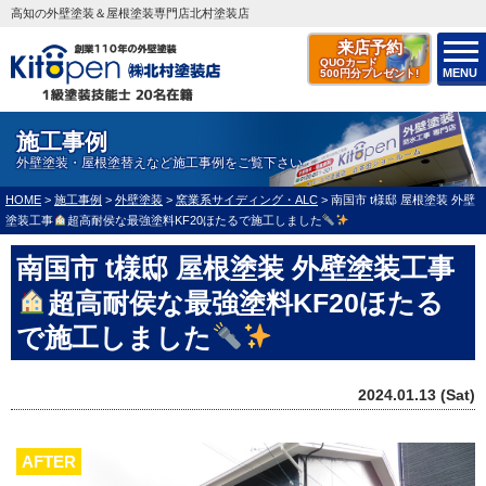
高知の外壁塗装＆屋根塗装専門店北村塗装店
来店予約
QUOカード
MENU
500円分プレゼント!
施工事例
外壁塗装・屋根塗替えなど施工事例をご覧下さい
HOME
>
施工事例
>
外壁塗装
>
窯業系サイディング・ALC
>
南国市 t様邸 屋根塗装 外壁
塗装工事
超高耐侯な最強塗料KF20ほたるで施工しました
南国市 t様邸 屋根塗装 外壁塗装工事
超高耐侯な最強塗料KF20ほたる
で施工しました
2024.01.13 (Sat)
AFTER