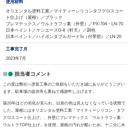
使用材料
オリエンタル塗料工業／マイティーシリコンタフグロスコー
ト仕上げ（屋根）／ブラック
プレマテックス／ウルトラフッ素（外壁）／PX-704・LN-70
日本ペイント／ケンエースG‐Ⅱ（軒天）／調色
日本ペイント／ハイポンダブルガードSi（付帯部）／LN-20
工事完了月
2023年7月
担当者コメント
この度は弊社へ塗装工事のご依頼をいただき誠にありがとうござい
ます。駐車場の提供等も重ねて感謝申し上げます。
築20年ほどの劣化が見られ、以前の色は見えなくなっている状態で
した。屋根にはオリエンタル塗料工業「マイティーシリコン・タフ
グロスコート仕上げ」、外壁にプレマテックス「ウルトラフッ素・
ウルトラTOP仕上げ」を使用。屋根の汚れが酷いため、十二分に水