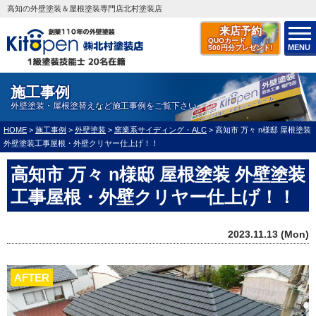
高知の外壁塗装＆屋根塗装専門店北村塗装店
来店予約
QUOカード
MENU
500円分プレゼント!
施工事例
外壁塗装・屋根塗替えなど施工事例をご覧下さい
HOME
>
施工事例
>
外壁塗装
>
窯業系サイディング・ALC
>
高知市 万々 n様邸 屋根塗装
外壁塗装工事屋根・外壁クリヤー仕上げ！！
高知市 万々 n様邸 屋根塗装 外壁塗装
工事屋根・外壁クリヤー仕上げ！！
2023.11.13 (Mon)
AFTER