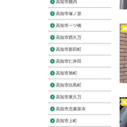
高知市横内
高知市塚ノ原
高知市一ツ橋
施
高知市西久万
高知市新田町
高知市仁井田
高知市旭町
高知市比島町
高知市東久万
施
高知市北秦泉寺
高知市上町