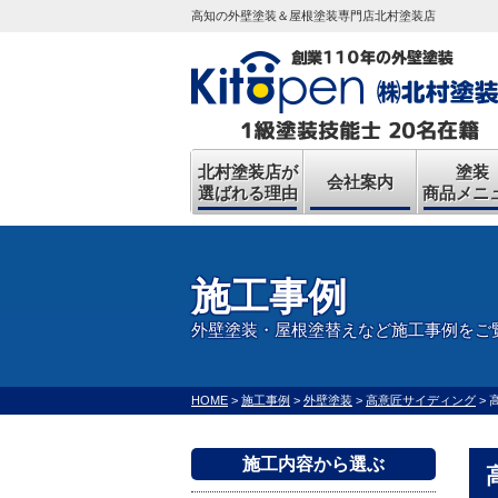
高知の外壁塗装＆屋根塗装専門店北村塗装店
北村塗装店が
塗装
会社案内
選ばれる理由
商品メニ
施工事例
外壁塗装・屋根塗替えなど施工事例をご
HOME
>
施工事例
>
外壁塗装
>
高意匠サイディング
>
施工内容から選ぶ