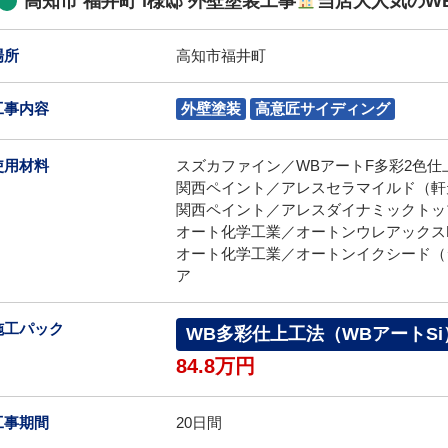
高知市 福井町 i様邸 外壁塗装工事
当店大人気のW
場所
高知市福井町
工事内容
外壁塗装
高意匠サイディング
使用材料
スズカファイン／WBアートF多彩2色仕上
関西ペイント／アレスセラマイルド（軒天
関西ペイント／アレスダイナミックトップ
オート化学工業／オートンウレアックス
オート化学工業／オートンイクシード（
ア
施工パック
WB多彩仕上工法（WBアートSi
84.8万円
工事期間
20日間