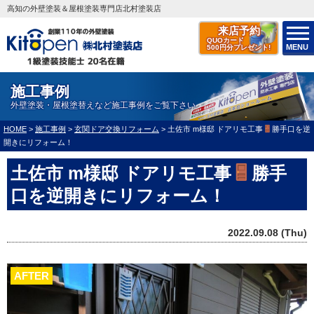
高知の外壁塗装＆屋根塗装専門店北村塗装店
来店予約
QUOカード
MENU
500円分プレゼント!
施工事例
外壁塗装・屋根塗替えなど施工事例をご覧下さい
HOME
>
施工事例
>
玄関ドア交換リフォーム
>
土佐市 m様邸 ドアリモ工事
勝手口を逆
開きにリフォーム！
土佐市 m様邸 ドアリモ工事
勝手
口を逆開きにリフォーム！
2022.09.08 (Thu)
AFTER