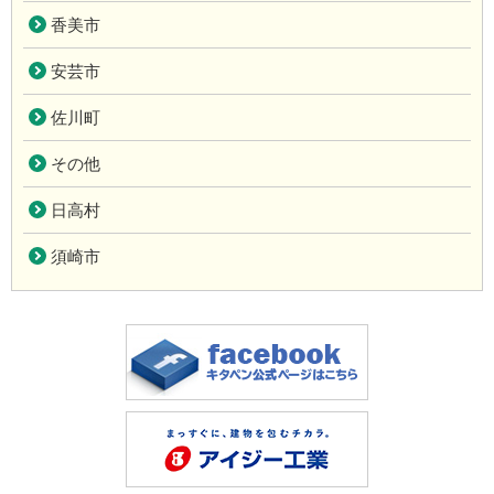
香美市
安芸市
佐川町
その他
日高村
須崎市