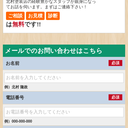
北村塗装店の経験豊かなスタッフが親身になっ
てお話を伺います。まずはご連絡下さい！
ご相談
お見積
診断
は
無料
です!!
メールでのお問い合わせはこちら
必須
お名前
例）北村 隆政
必須
電話番号
例）000-000-000