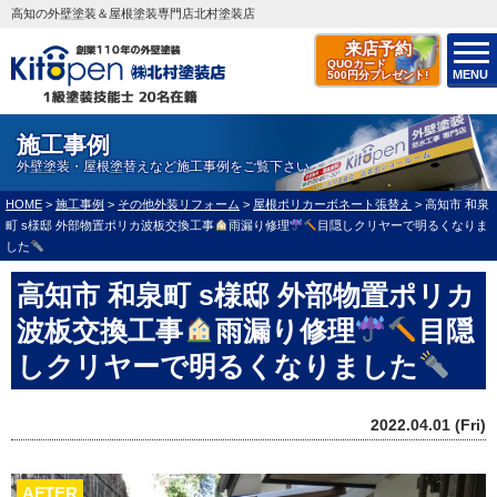
高知の外壁塗装＆屋根塗装専門店北村塗装店
来店予約
QUOカード
MENU
500円分プレゼント!
施工事例
外壁塗装・屋根塗替えなど施工事例をご覧下さい
HOME
>
施工事例
>
その他外装リフォーム
>
屋根ポリカーボネート張替え
>
高知市 和泉
町 s様邸 外部物置ポリカ波板交換工事
雨漏り修理
目隠しクリヤーで明るくなりま
した
高知市 和泉町 s様邸 外部物置ポリカ
波板交換工事
雨漏り修理
目隠
しクリヤーで明るくなりました
2022.04.01 (Fri)
AFTER