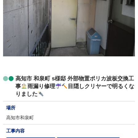
高知市 和泉町 s様邸 外部物置ポリカ波板交換工
事
雨漏り修理
目隠しクリヤーで明るくな
りました
場所
高知市和泉町
工事内容