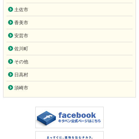
土佐市
香美市
安芸市
佐川町
その他
日高村
須崎市