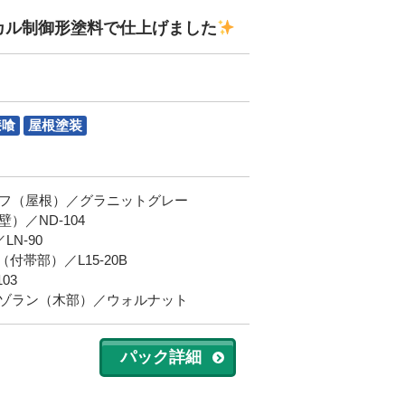
カル制御形塗料で仕上げました
漆喰
屋根塗装
フ（屋根）／グラニットグレー
／ND-104
N-90
帯部）／L15-20B
03
ゾラン（木部）／ウォルナット
パック詳細