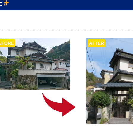
た
EFORE
AFTER