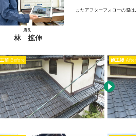
またアフターフォローの際は
店長
林 拡伸
工前
Before
施工後
Afte