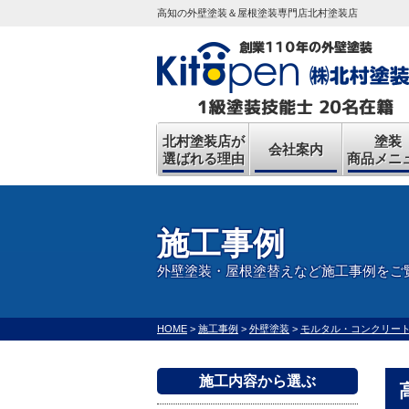
高知の外壁塗装＆屋根塗装専門店北村塗装店
北村塗装店が
塗装
会社案内
選ばれる理由
商品メニ
施工事例
外壁塗装・屋根塗替えなど施工事例をご
HOME
>
施工事例
>
外壁塗装
>
モルタル・コンクリー
施工内容から選ぶ