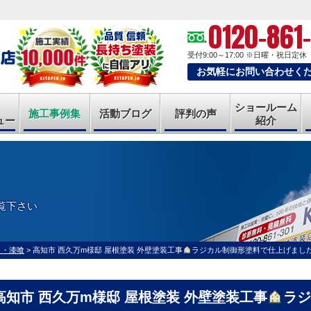
0120-861
受付9:00～17:00
※日曜・祝日定休
お気軽にお問い合わせく
ショールーム
施工事例集
活動ブログ
評判の声
ュー
紹介
覧下さい
ト・漆喰
>
高知市 西久万m様邸 屋根塗装 外壁塗装工事
ラジカル制御形塗料で仕上げまし
高知市 西久万m様邸 屋根塗装 外壁塗装工事
ラジ