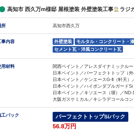
高知市 西久万m様邸 屋根塗装 外壁塗装工事
ラジ
場所
高知市西久万
工事内容
外壁塗装
モルタル・コンクリート・
セメント瓦・洋風コンクリート瓦
使用材料
関西ペイント／アレスダイナミックルー
日本ペイント／パーフェクトトップ（外壁）
日本ペイント／ケンエースG-Ⅱ（軒天）／L
日本ペイント／ハイポンダブルガードSi（付
日本ペイント／キソエース（塀）／ND-1
大阪ガスケミカル／キシラデコールコン
施工パック
パーフェクトトップSiパック
56.8万円