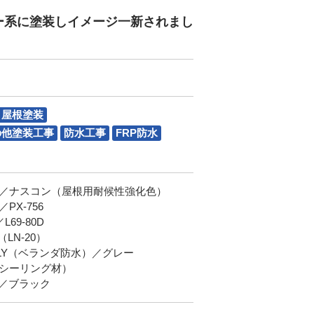
ー系に塗装しイメージ一新されまし
屋根塗装
の他塗装工事
防水工事
FRP防水
／ナスコン（屋根用耐候性強化色）
X-756
69-80D
LN-20）
PLY（ベランダ防水）／グレー
シーリング材）
）／ブラック