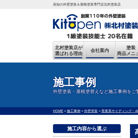
高知の外壁塗装＆屋根塗装専門店北村塗装店
北村塗装店が
塗装
会社案内
選ばれる理由
商品メニ
施工事例
外壁塗装・屋根塗替えなど施工事例をご
HOME
>
施工事例
>
外壁塗装
>
窯業系サイディング・A
施工内容から選ぶ