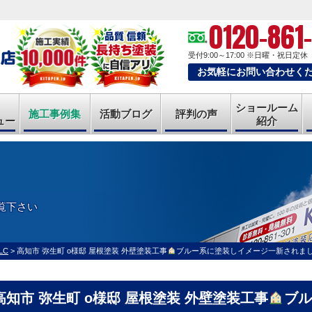
0120-861
受付9:00～17:00
※日曜・祝日定休
お気軽にお問い合わせく
ショールーム
施工事例集
活動ブログ
評判の声
ュー
紹介
覧下さい
LC
>
高知市 弥生町 o様邸 屋根塗装 外壁塗装工事
ブルー系に塗装しイメージ一新されま
高知市 弥生町 o様邸 屋根塗装 外壁塗装工事
ブル