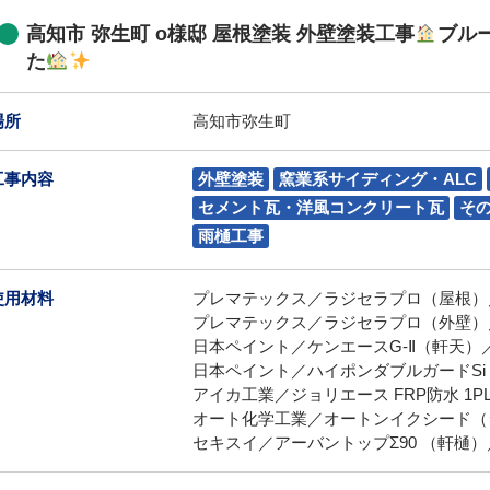
高知市 弥生町 o様邸 屋根塗装 外壁塗装工事
ブル
た
場所
高知市弥生町
工事内容
外壁塗装
窯業系サイディング・ALC
セメント瓦・洋風コンクリート瓦
そ
雨樋工事
使用材料
プレマテックス／ラジセラプロ（屋根）
プレマテックス／ラジセラプロ（外壁）／P
日本ペイント／ケンエースG-Ⅱ（軒天）／L
日本ペイント／ハイポンダブルガードSi（
アイカ工業／ジョリエース FRP防水 1
オート化学工業／オートンイクシード（
セキスイ／アーバントップΣ90 （軒樋