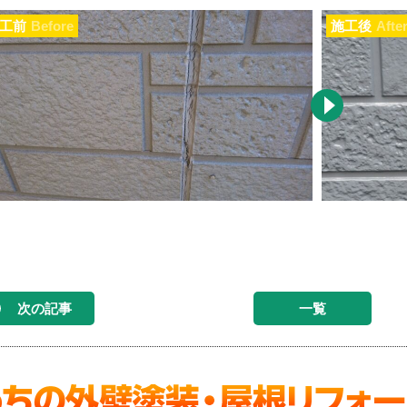
工前
Before
施工後
Afte
次の記事
一覧