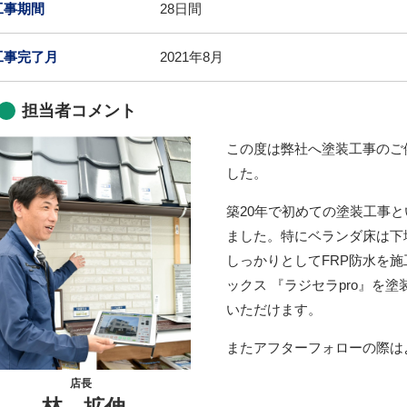
工事期間
28日間
工事完了月
2021年8月
担当者コメント
この度は弊社へ塗装工事のご
した。
築20年で初めての塗装工事
ました。特にベランダ床は下
しっかりとしてFRP防水を
ックス 『ラジセラpro』を
いただけます。
またアフターフォローの際は
店長