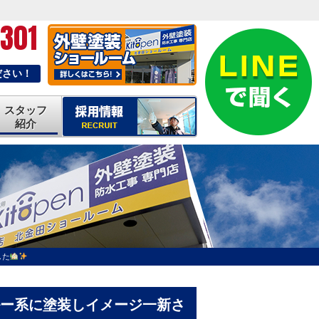
-301
ださい！
スタッフ
紹介
した
ー系に塗装しイメージ一新さ