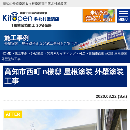
高知の外壁塗装＆屋根塗装専門店北村塗装店
来店予約
QUOカード
MENU
500円分プレゼント!
施工事例
外壁塗装・屋根塗替えなど施工事例をご覧下さい
HOME
>
施工事例
>
外壁塗装
>
窯業系サイディング・ALC
>
高知市西町 n様邸 屋根塗装
外壁塗装工事
高知市西町 n様邸 屋根塗装 外壁塗装
工事
2020.08.22 (Sat)
AFTER