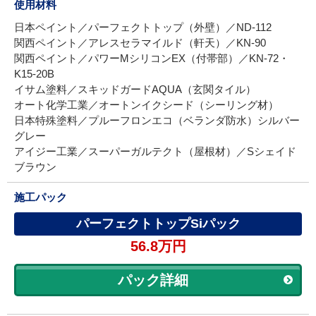
使用材料
日本ペイント／パーフェクトトップ（外壁）／ND-112
関西ペイント／アレスセラマイルド（軒天）／KN-90
関西ペイント／パワーMシリコンEX（付帯部）／KN-72・
K15-20B
イサム塗料／スキッドガードAQUA（玄関タイル）
オート化学工業／オートンイクシード（シーリング材）
日本特殊塗料／プルーフロンエコ（ベランダ防水）シルバー
グレー
アイジー工業／スーパーガルテクト（屋根材）／Sシェイド
ブラウン
施工パック
パーフェクトトップSiパック
56.8万円
パック詳細