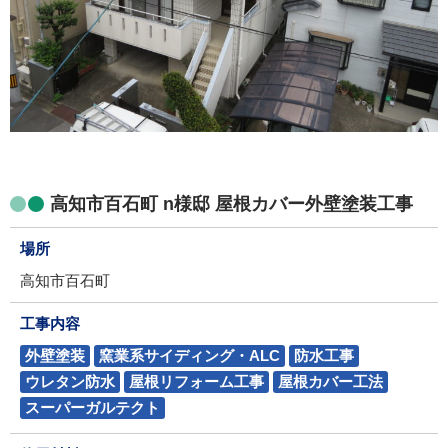
高知市百石町 n様邸 屋根カバー外壁塗装工事
場所
高知市百石町
工事内容
外壁塗装
窯業系サイディング・ALC
防水工事
ウレタン防水
屋根リフォーム工事
屋根カバー工法
スーパーガルテクト