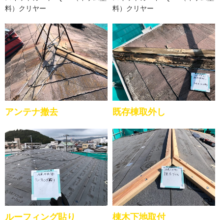
料）クリヤー
料）クリヤー
アンテナ撤去
既存棟取外し
ルーフィング貼り
棟木下地取付