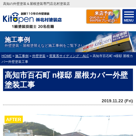
高知の外壁塗装＆屋根塗装専門店北村塗装店
来店予約
QUOカード
MENU
500円分プレゼント!
施工事例
外壁塗装・屋根塗替えなど施工事例をご覧下さい
HOME
>
施工事例
>
外壁塗装
>
窯業系サイディング・ALC
>
高知市百石町 n様邸 屋根カ
バー外壁塗装工事
高知市百石町 n様邸 屋根カバー外壁
塗装工事
2019.11.22 (Fri)
AFTER