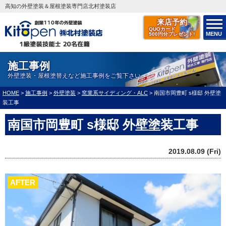
高知の外壁塗装＆屋根塗装専門店北村塗装店
来店予約
QUOカード
MENU
500円分プレゼント!
施工事例
外壁塗装・屋根塗替えなど施工事例をご覧下さい
HOME
>
施工事例
>
外壁塗装
>
窯業系サイディング・ALC
>
南国市岡豊町 s様邸 外壁塗
装工事
南国市岡豊町 s様邸 外壁塗装工事
2019.08.09 (Fri)
AFTER