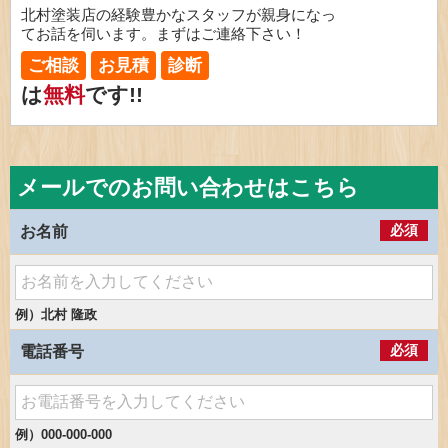
北村塗装店の経験豊かなスタッフが親身になっ
てお話を伺います。まずはご連絡下さい！
ご相談
お見積
診断
は
無料
です!!
メールでのお問い合わせはこちら
必須
お名前
例）北村 隆政
必須
電話番号
例）000-000-000