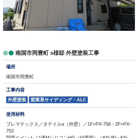
南国市岡豊町 s様邸 外壁塗装工事
場所
南国市岡豊町
工事内容
外壁塗装
窯業系サイディング・ALC
使用材料
プレマテックス／タテイルα（外壁）／1F=PX-758・2F=PX-
753
関西ペイント／1液MシリコンHG（付帯部）／KN-90・KN-