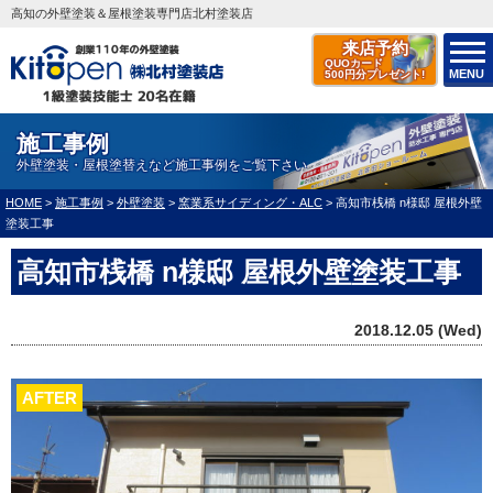
高知の外壁塗装＆屋根塗装専門店北村塗装店
来店予約
QUOカード
MENU
500円分プレゼント!
施工事例
外壁塗装・屋根塗替えなど施工事例をご覧下さい
HOME
>
施工事例
>
外壁塗装
>
窯業系サイディング・ALC
>
高知市桟橋 n様邸 屋根外壁
塗装工事
高知市桟橋 n様邸 屋根外壁塗装工事
2018.12.05 (Wed)
AFTER