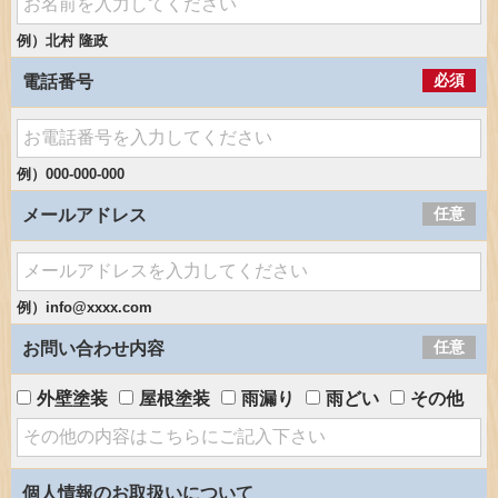
例）北村 隆政
必須
電話番号
例）000-000-000
任意
メールアドレス
例）info@xxxx.com
任意
お問い合わせ内容
外壁塗装
屋根塗装
雨漏り
雨どい
その他
個人情報のお取扱いについて