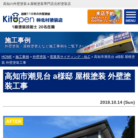
高知の外壁塗装＆屋根塗装専門店北村塗装店
来店予約
QUOカード
MENU
500円分プレゼント!
施工事例
外壁塗装・屋根塗替えなど施工事例をご覧下さい
HOME
>
施工事例
>
外壁塗装
>
窯業系サイディング・ALC
>
高知市潮見台 a様邸 屋根塗
装 外壁塗装工事
高知市潮見台 a様邸 屋根塗装 外壁塗
装工事
2018.10.14 (Sun)
AFTER