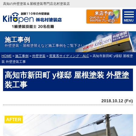
高知の外壁塗装＆屋根塗装専門店北村塗装店
来店予約
QUOカード
MENU
500円分プレゼント!
施工事例
外壁塗装・屋根塗替えなど施工事例をご覧下さい
HOME
>
施工事例
>
外壁塗装
>
窯業系サイディング・ALC
>
高知市新田町 y様邸 屋根塗
装 外壁塗装工事
高知市新田町 y様邸 屋根塗装 外壁塗
装工事
2018.10.12 (Fri)
AFTER