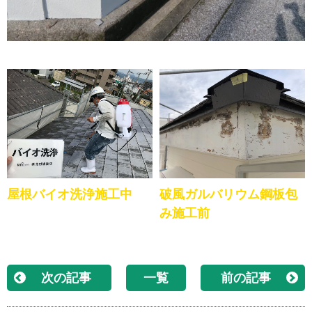
屋根バイオ洗浄施工中
破風ガルバリウム鋼板包
み施工前
次の記事
一覧
前の記事