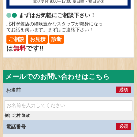
電話受付 9:00～17:00
※日曜・祝日定休
まずはお気軽にご相談下さい！
北村塗装店の経験豊かなスタッフが親身になっ
てお話を伺います。まずはご連絡下さい！
ご相談
お見積
診断
は
無料
です!!
メールでのお問い合わせはこちら
必須
お名前
例）北村 隆政
必須
電話番号