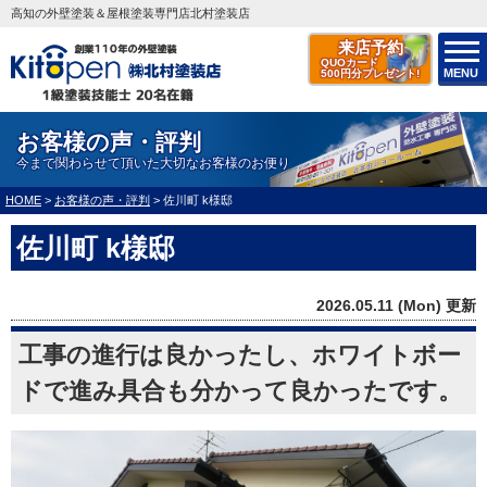
高知の外壁塗装＆屋根塗装専門店北村塗装店
来店予約
QUOカード
MENU
500円分プレゼント!
お客様の声・評判
今まで関わらせて頂いた大切なお客様のお便り
HOME
>
お客様の声・評判
>
佐川町 k様邸
佐川町 k様邸
2026.05.11 (Mon) 更新
工事の進行は良かったし、ホワイトボー
ドで進み具合も分かって良かったです。