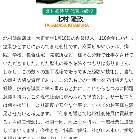
北村塗装店 代表取締役
北村 隆政
TAKAMASA KITAMURA
北村塗装店は、大正元年1月10日の創業以来、110余年にわたり
塗装ひとすじに歩んできた会社です。商業ビルやホテル、病
院、学校、集合住宅、発電所など、様々な分野で仕事をさせて
いただきました。ただ歴史の長さを誇るつもりはありません。
しかし、この数々の施工現場で培ってきた経験や技術は、当社
の最も大切な資産であり、この先もその一朝一夕では培えない
経験、技術を誠実に積み重ねると共に、これからもつねに問題
意識を持ち、この現代社会に求められる塗装とは、サービスと
は何か検証し、より高度で安全な仕事で、すべてのお客様を満
足させたいと考えます。「仕事を通じて地域社会発展に貢献す
る」を経営理念に、社員一同、向上心を持ち、一層社業に邁進
してまいります。今後ともご指導ご鞭撻、並びに末永いご愛顧
を賜りますようお願い申し上げます。