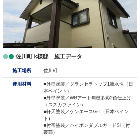
佐川町 k様邸 施工データ
施工場所
佐川町
使用材料
■外壁塗装／グランセラトップ1液水性（日
本ペイント）
■外壁塗装／WBアート無機多彩2色仕上げ
（スズカファイン）
■軒天塗装／ケンエースG-Ⅱ（日本ペイン
ト）
■付帯塗装／ハイポンダブルガードSi（付
帯部）