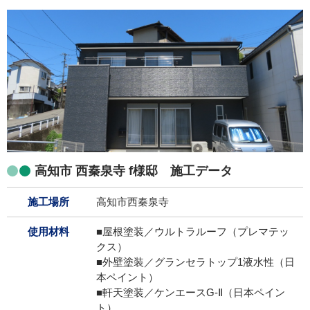
高知市 西秦泉寺 f様邸 施工データ
施工場所
高知市西秦泉寺
使用材料
■屋根塗装／ウルトラルーフ（プレマテッ
クス）
■外壁塗装／グランセラトップ1液水性（日
本ペイント）
■軒天塗装／ケンエースG-Ⅱ（日本ペイン
ト）