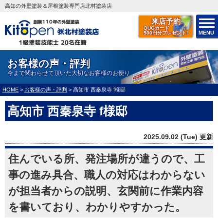
高知の外壁塗装＆屋根塗装専門店北村塗装店
来店予約
QUOカード
MENU
500円分プレゼント!
お客様の声・評判
今まで関わらせて頂いた大切なお客様のお便り
HOME
>
お客様の声・評判
>
高知市 西秦泉寺 f様邸
高知市 西秦泉寺 f様邸
2025.09.02 (Tue) 更新
住んでいる所、発注場所が違うので、工
事の進み具合、職人の対応はわからない
が担当者からの説明、玄関前に作業内容
を書いており、わかりやすかった。