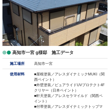
高知市一宮 g様邸 施工データ
施工場所
高知市一宮
使用材料
■屋根塗装／アレスダイナミックMUKI（関
西ペイント）
■外壁塗装／ピュアライドUVプロテクト4F
クリヤー（日本ペイント）
■軒天塗装／アレスセラマイルド（関西ペ
イント）
■付帯塗装／アレスダイナミックトップマ