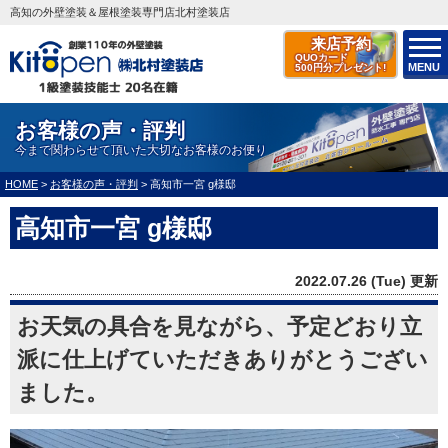
高知の外壁塗装＆屋根塗装専門店北村塗装店
来店予約
QUOカード
MENU
500円分プレゼント!
お客様の声・評判
今まで関わらせて頂いた大切なお客様のお便り
HOME
>
お客様の声・評判
>
高知市一宮 g様邸
高知市一宮 g様邸
2022.07.26 (Tue) 更新
お天気の具合を見ながら、予定どおり立
派に仕上げていただきありがとうござい
ました。