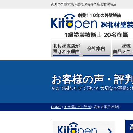
高知の外壁塗装＆屋根塗装専門店北村塗装店
北村塗装店が
塗装
会社案内
選ばれる理由
商品メニ
お客様の声・評
今まで関わらせて頂いた大切なお客様の
HOME
>
お客様の声・評判
>
高知市瀬戸 s様邸