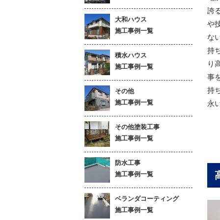
誇
大和ハウス
や
施工事例一覧
な
持
積水ハウス
り
施工事例一覧
事
持
その他
施工事例一覧
永
その他塗装工事
施工事例一覧
防水工事
施工事例一覧
ベランダコーティング
施工事例一覧