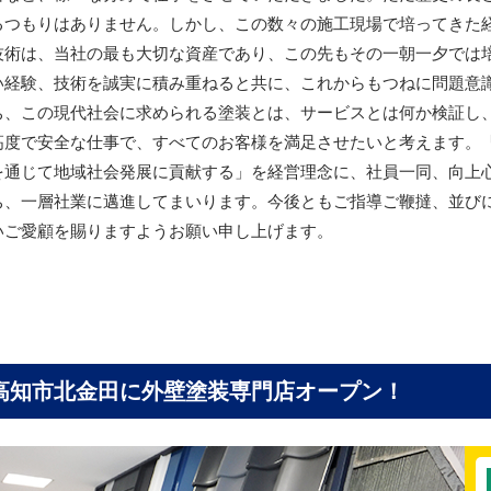
るつもりはありません。しかし、この数々の施工現場で培ってきた
技術は、当社の最も大切な資産であり、この先もその一朝一夕では
い経験、技術を誠実に積み重ねると共に、これからもつねに問題意
ち、この現代社会に求められる塗装とは、サービスとは何か検証し
高度で安全な仕事で、すべてのお客様を満足させたいと考えます。
を通じて地域社会発展に貢献する」を経営理念に、社員一同、向上
ち、一層社業に邁進してまいります。今後ともご指導ご鞭撻、並び
いご愛顧を賜りますようお願い申し上げます。
高知市北金田に
外壁塗装専門店オープン！