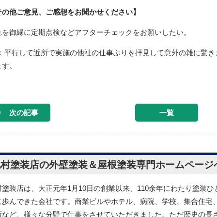
その他ご意見、ご感想をお聞かせください】
れを御縁に定期点検などアフターチェックをお願いしたい。
S：平行して近所で実施の他社の仕事ぶりを拝見して意外の雑に驚き
ます。
次の記事
一覧
北村塗装店の外壁塗装＆屋根塗装専門ホームページ
村塗装店は、大正元年1月10日の創業以来、110余年にわたり塗装ひ
に歩んできた会社です。商業ビルやホテル、病院、学校、集合住宅
所など、様々な分野で仕事をさせていただきました。ただ歴史の長