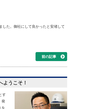
ました。御社にして良かったと安堵して
前の記事
へようこそ！
とす
、発
さを