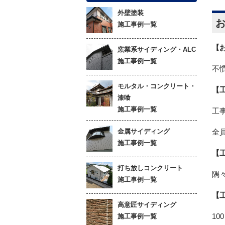
外壁塗装
施工事例一覧
【
窯業系サイディング・ALC
施工事例一覧
不
モルタル・コンクリート・
【
漆喰
施工事例一覧
工
金属サイディング
全
施工事例一覧
【
打ち放しコンクリート
隅
施工事例一覧
【
高意匠サイディング
10
施工事例一覧