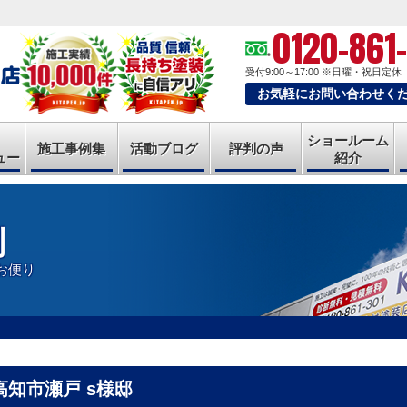
0120-861
受付9:00～17:00
※日曜・祝日定休
お気軽にお問い合わせく
ショールーム
施工事例集
活動ブログ
評判の声
ュー
紹介
判
お便り
高知市瀬戸 s様邸