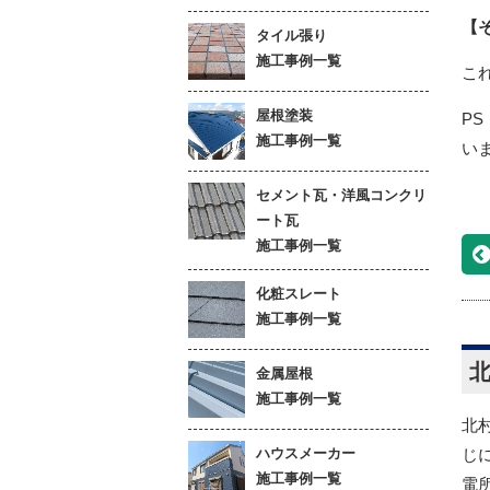
【
タイル張り
施工事例一覧
こ
屋根塗装
P
施工事例一覧
い
セメント瓦・洋風コンクリ
ート瓦
施工事例一覧
化粧スレート
施工事例一覧
金属屋根
施工事例一覧
北
ハウスメーカー
じ
施工事例一覧
電