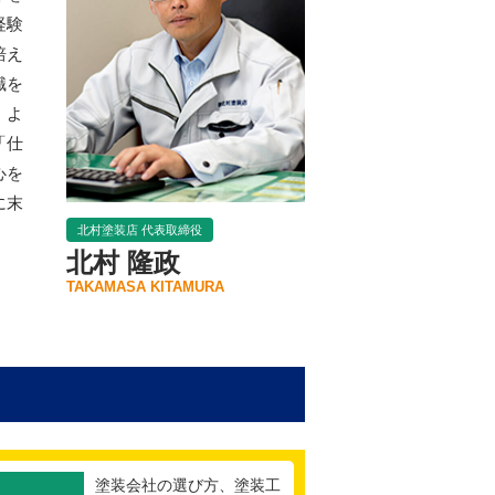
経験
培え
識を
、よ
「仕
心を
に末
北村塗装店 代表取締役
北村 隆政
TAKAMASA KITAMURA
塗装会社の選び方、塗装工