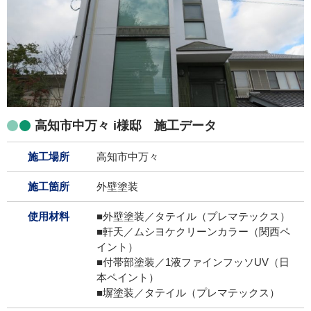
高知市中万々 i様邸 施工データ
施工場所
高知市中万々
施工箇所
外壁塗装
使用材料
■外壁塗装／タテイル（プレマテックス）
■軒天／ムシヨケクリーンカラー（関西ペ
イント）
■付帯部塗装／1液ファインフッソUV（日
本ペイント）
■塀塗装／タテイル（プレマテックス）