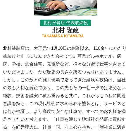
北村塗装店 代表取締役
北村 隆政
TAKAMASA KITAMURA
北村塗装店は、大正元年1月10日の創業以来、110余年にわたり
塗装ひとすじに歩んできた会社です。商業ビルやホテル、病
院、学校、集合住宅、発電所など、様々な分野で仕事をさせて
いただきました。ただ歴史の長さを誇るつもりはありません。
しかし、この数々の施工現場で培ってきた経験や技術は、当社
の最も大切な資産であり、この先もその一朝一夕では培えない
経験、技術を誠実に積み重ねると共に、これからもつねに問題
意識を持ち、この現代社会に求められる塗装とは、サービスと
は何か検証し、より高度で安全な仕事で、すべてのお客様を満
足させたいと考えます。「仕事を通じて地域社会発展に貢献す
る」を経営理念に、社員一同、向上心を持ち、一層社業に邁進