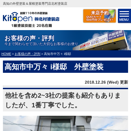
高知の外壁塗装＆屋根塗装専門店北村塗装店
来店予約
QUOカード
MENU
500円分プレゼント!
お客様の声・評判
今まで関わらせて頂いた大切なお客様のお便り
HOME
>
お客様の声・評判
>
高知市中万々 i様邸
高知市中万々 i様邸 外壁塗装
2018.12.26 (Wed) 更新
他社を含め2~3社の提案も紹介もありま
したが、1番丁寧でした。