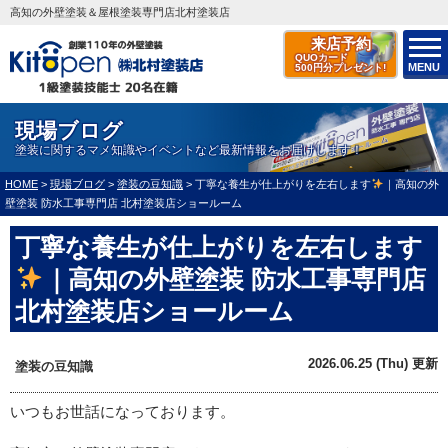
高知の外壁塗装＆屋根塗装専門店北村塗装店
来店予約
QUOカード
MENU
500円分プレゼント!
現場ブログ
塗装に関するマメ知識やイベントなど最新情報をお届けします！
HOME
>
現場ブログ
>
塗装の豆知識
>
丁寧な養生が仕上がりを左右します
｜高知の外
壁塗装 防水工事専門店 北村塗装店ショールーム
丁寧な養生が仕上がりを左右します
｜高知の外壁塗装 防水工事専門店
北村塗装店ショールーム
2026.06.25 (Thu) 更新
塗装の豆知識
いつもお世話になっております。