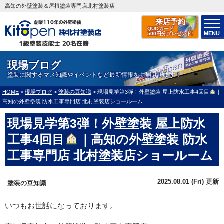
高知の外壁塗装＆屋根塗装専門店北村塗装店
来店予約
QUOカード
MENU
500円分プレゼント!
現場ブログ
塗装に関するマメ知識やイベントなど最新情報をお届けします！
HOME
>
現場ブログ
>
塗装の豆知識
>
現場見学第3弾！外壁塗装 屋上防水工事4回目
｜
高知の外壁塗装 防水工事専門店 北村塗装店ショールーム
現場見学第3弾！外壁塗装 屋上防水
工事4回目
｜高知の外壁塗装 防水
工事専門店 北村塗装店ショールーム
2025.08.01 (Fri) 更新
塗装の豆知識
いつもお世話になっております。