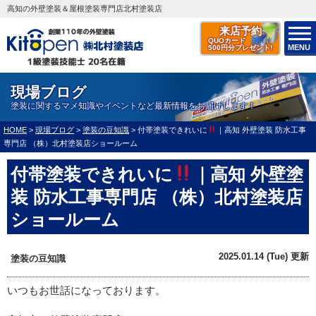
高知の外壁塗装＆屋根塗装専門店北村塗装店
来店予約
QUOカード
MENU
500円分プレゼント!
現場ブログ
塗装に関するマメ知識やイベントなど最新情報をお届けします！
HOME
>
現場ブログ
>
塗装の豆知識
>
付帯塗装できれいに
｜高知 外壁塗装 防水工事
専門店 （株）北村塗装店ショールーム
付帯塗装できれいに
｜高知 外壁塗
装 防水工事専門店 （株）北村塗装店
ショールーム
2025.01.14 (Tue) 更新
塗装の豆知識
いつもお世話になっております。