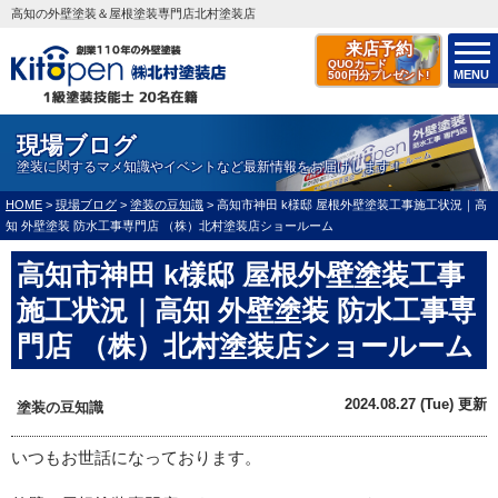
高知の外壁塗装＆屋根塗装専門店北村塗装店
来店予約
QUOカード
MENU
500円分プレゼント!
現場ブログ
塗装に関するマメ知識やイベントなど最新情報をお届けします！
HOME
>
現場ブログ
>
塗装の豆知識
>
高知市神田 k様邸 屋根外壁塗装工事施工状況｜高
知 外壁塗装 防水工事専門店 （株）北村塗装店ショールーム
高知市神田 k様邸 屋根外壁塗装工事
施工状況｜高知 外壁塗装 防水工事専
門店 （株）北村塗装店ショールーム
2024.08.27 (Tue) 更新
塗装の豆知識
いつもお世話になっております。