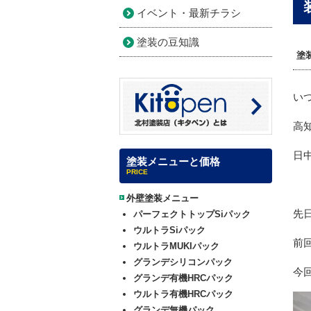
イベント・最新チラシ
塗装の豆知識
塗
い
高
日
塗装メニューと価格
PRICE
外壁塗装メニュー
先
パーフェクトトップSiパック
ウルトラSiパック
前
ウルトラMUKIパック
グランデシリコンパック
今
グランデ有機HRCパック
ウルトラ有機HRCパック
グランデ無機パック