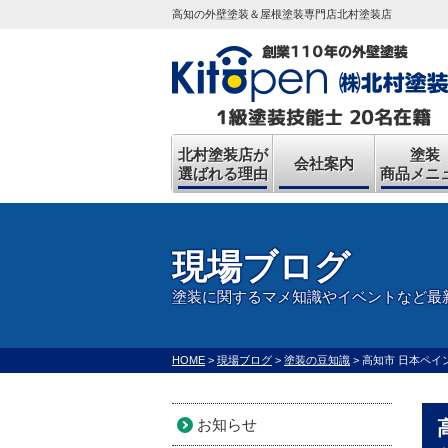
高知の外壁塗装＆屋根塗装専門店北村塗装店
北村塗装店が
塗装
会社案内
選ばれる理由
商品メニ
現場ブログ
塗装に関するマメ知識やイベントなど最
HOME
>
現場ブログ
>
塗装の豆知識
>
高知市 日本ペイ
お知らせ