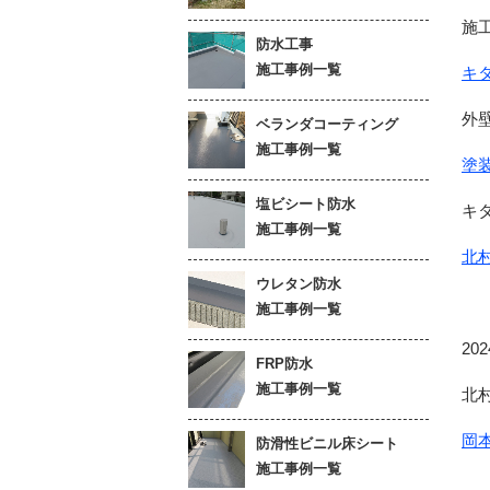
施
防水工事
施工事例一覧
キ
外
ベランダコーティング
施工事例一覧
塗
塩ビシート防水
キ
施工事例一覧
北
ウレタン防水
施工事例一覧
20
FRP防水
施工事例一覧
北
岡
防滑性ビニル床シート
施工事例一覧