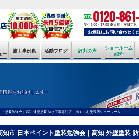
0120-861
受付9:00～17:00
※日曜・祝日定休
お気軽にお問い合わせく
ショールーム
施工事例集
活動ブログ
評判の声
ュー
紹介
新情報をお届けします！
ント塗装勉強会｜高知 外壁塗装 防水工事専門店 （株）北村塗装店ショールーム
高知市 日本ペイント塗装勉強会｜高知 外壁塗装 