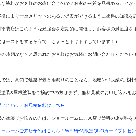
んな塗料がお客様のお家に合うのか？お家の材質を見極めることが
客様により一層メリットのあるご提案ができるように塗料の知識を
村塗装店はこのような勉強会を定期的に開催し、お客様の満足度を
次はテストをするそうで、ちょっとドキドキしています！）
装の時期かな？と思われたお客様はお気軽にお問い合わせください
れでは、高知で建築塗装と雨漏りのことなら、地域No.1実績の北
壁塗装&屋根塗装をご検討中の方はまず、無料見積のお申し込みをお
問い合わせ・お見積依頼はこちら
家の塗装でお悩みの方は、ショールームにご来店で塗料の原材料をチ
ョールームご来店予約はこちら！WEB予約限定QUOカードプレゼ