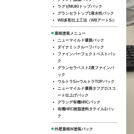
ラグゼMUKIトップパック
グランセラトップ1液水性パック
WB多彩仕上工法（WBアートSi）
屋根塗装メニュー
ニューマイルド優雅パック
ダイナミックルーフパック
ファイン
パーフェクトベストパッ
ク
グランセラベスト2液ファインパ
ック
ウルトラSi+ウルトラTOPパック
ニューマイルド優雅
タフグロスコ
ート仕上げパック
グランデ有機HRCパック
有機HRC樹脂塗料タテイル2パッ
ク
外壁屋根W塗装パック