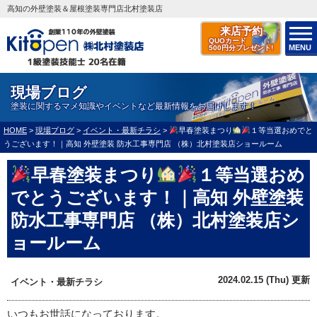
高知の外壁塗装＆屋根塗装専門店北村塗装店
来店予約
QUOカード
MENU
500円分プレゼント!
現場ブログ
塗装に関するマメ知識やイベントなど最新情報をお届けします！
HOME
>
現場ブログ
>
イベント・最新チラシ
>
早春塗装まつり
１等当選おめでと
うございます！｜高知 外壁塗装 防水工事専門店 （株）北村塗装店ショールーム
早春塗装まつり
１等当選おめ
でとうございます！｜高知 外壁塗装
防水工事専門店 （株）北村塗装店シ
ョールーム
2024.02.15 (Thu) 更新
イベント・最新チラシ
いつもお世話になっております。