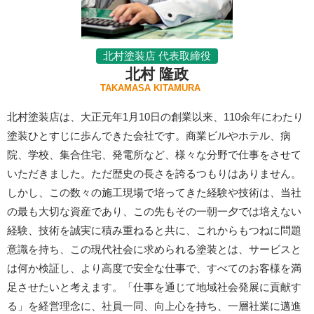
北村塗装店 代表取締役
北村 隆政
TAKAMASA KITAMURA
北村塗装店は、大正元年1月10日の創業以来、110余年にわたり
塗装ひとすじに歩んできた会社です。商業ビルやホテル、病
院、学校、集合住宅、発電所など、様々な分野で仕事をさせて
いただきました。ただ歴史の長さを誇るつもりはありません。
しかし、この数々の施工現場で培ってきた経験や技術は、当社
の最も大切な資産であり、この先もその一朝一夕では培えない
経験、技術を誠実に積み重ねると共に、これからもつねに問題
意識を持ち、この現代社会に求められる塗装とは、サービスと
は何か検証し、より高度で安全な仕事で、すべてのお客様を満
足させたいと考えます。「仕事を通じて地域社会発展に貢献す
る」を経営理念に、社員一同、向上心を持ち、一層社業に邁進